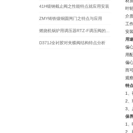
材
41H锻钢截止阀之性能特点就应用安装
叶
介
ZMY铸铁镶铜圆闸门之特点与应用
工作
燃烧机锅炉用调压器RTZ-F调压阀的特点与应用
安
用
D371J全衬胶对夹蝶阀结构特点分析
偏
用
偏
而
观
特
1
2、
3
保
1
2