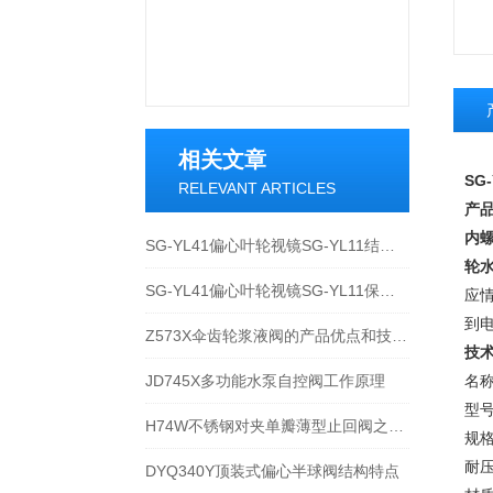
相关文章
SG
RELEVANT ARTICLES
产
内
SG-YL41偏心叶轮视镜SG-YL11结构特点与技术分析
轮
SG-YL41偏心叶轮视镜SG-YL11保养与维护
应
到
Z573X伞齿轮浆液阀的产品优点和技术分析
技
JD745X多功能水泵自控阀工作原理
名
型号
H74W不锈钢对夹单瓣薄型止回阀之特点与原理分解
规格
耐压：
DYQ340Y顶装式偏心半球阀结构特点