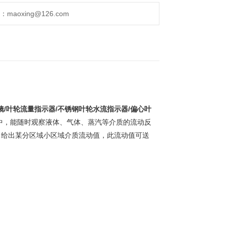
aoxing@126.com
镜/
叶轮流量指示器/
不锈钢叶轮水流指示器/偏心叶
中，能随时观察液体、气体、蒸汽等介质的流动反
，给出某分区域小区域介质流动值，此流动值可送