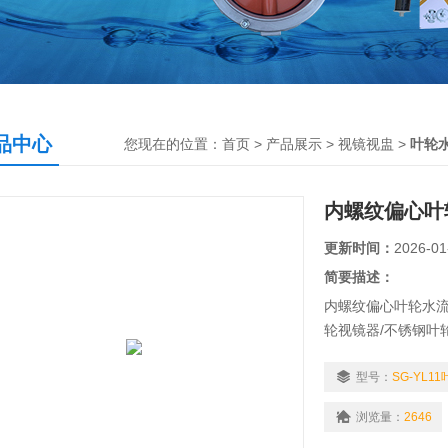
品中心
您现在的位置：
首页
>
产品展示
>
视镜视盅
>
叶轮
内螺纹偏心叶
更新时间：
2026-01
简要描述：
内螺纹偏心叶轮水流
轮视镜器/不锈钢叶
流量观察器、、化
体、蒸汽等介质的流
型号：
SG-YL1
浏览量：
2646