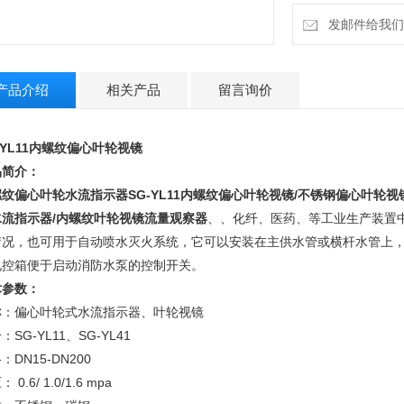
发邮件给我们：m
产品介绍
相关产品
留言询价
-YL11内螺纹偏心叶轮视镜
品简介：
螺纹偏心叶轮水流指示器
SG-YL11内螺纹偏心叶轮视镜/不锈钢偏心叶轮视
水流指示器/内螺纹叶轮视镜流量观察器
、、化纤、医药、等工业生产装置
情况，也可用于自动喷水灭火系统，它可以安装在主供水管或横杆水管上
电控箱便于启动消防水泵的控制开关。
术参数：
称：偏心叶轮式水流指示器、叶轮视镜
：SG-YL11、SG-YL41
：DN15-DN200
 0.6/ 1.0/1.6 mpa