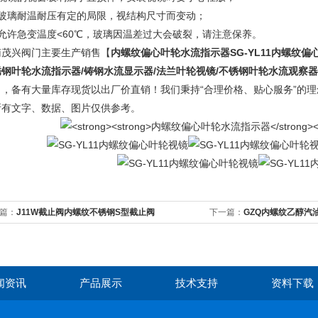
、玻璃耐温耐压有定的局限，视结构尺寸而变动；
、允许急变温度<60℃，玻璃因温差过大会破裂，请注意保养。
南茂兴阀门主要生产销售【
内螺纹偏心叶轮水流指示器
SG-YL11内螺纹
锈钢叶轮水流指示器/铸钢水流显示器/法兰叶轮视镜/不锈钢叶轮水流观察器
】，备有大量库存现货以出厂价直销！我们秉持“合理价格、贴心服务”的理
所有文字、数据、图片仅供参考。
篇：
J11W截止阀内螺纹不锈钢S型截止阀
下一篇：
GZQ内螺纹乙醇汽
闻资讯
产品展示
技术支持
资料下载