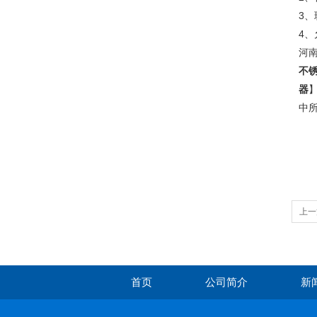
3
4
河
不
器
中
上一
首页
公司简介
新