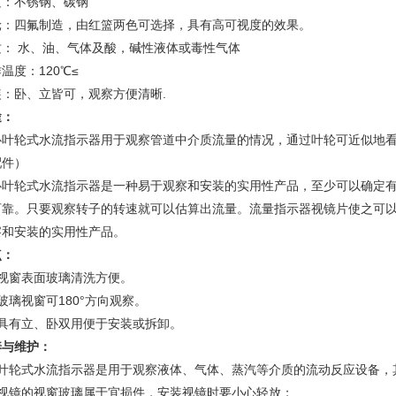
质：不锈钢、碳钢
轮：四氟制造，由红篮两色可选择，具有高可视度的效果。
质： 水、油、气体及酸，碱性液体或毒性气体
温度：120℃≤
装：卧、立皆可，观察方便清晰.
途：
心叶轮式水流指示器用于观察管道中介质流量的情况，通过叶轮可近似地
配件）
心叶轮式水流指示器是一种易于观察和安装的实用性产品，至少可以确定
可靠。只要观察转子的转速就可以估算出流量。流量指示器视镜片使之可
察和安装的实用性产品。
点：
、视窗表面玻璃清洗方便。
玻璃视窗可180°方向观察。
、具有立、卧双用便于安装或拆卸。
养与维护：
、叶轮式水流指示器是用于观察液体、气体、蒸汽等介质的流动反应设备，
、视镜的视窗玻璃属于宜损件，安装视镜时要小心轻放；