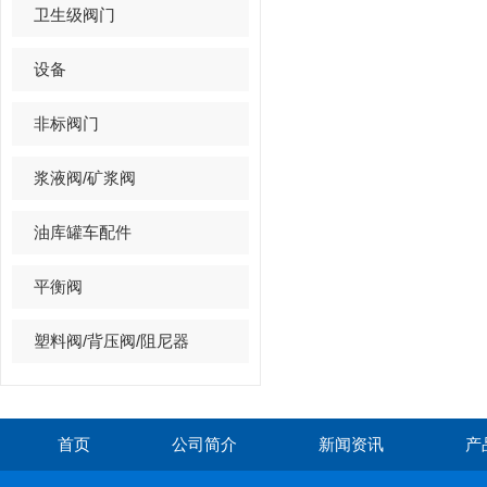
卫生级阀门
设备
非标阀门
浆液阀/矿浆阀
油库罐车配件
平衡阀
塑料阀/背压阀/阻尼器
首页
公司简介
新闻资讯
产