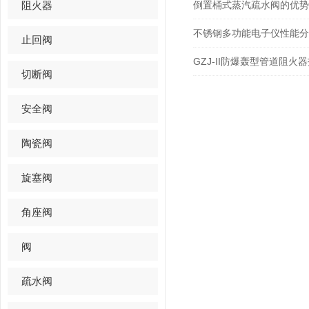
阻火器
倒置桶式蒸汽疏水阀的优势
不锈钢多功能电子仪性能分
止回阀
GZJ-II防爆轰型管道阻
切断阀
安全阀
陶瓷阀
旋塞阀
角座阀
阀
疏水阀