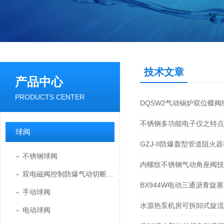
技术文章
产品中心
PRODUCTS CENTER
DQSW2气动锅炉双位蝶
不锈钢多功能电子仪之特点
球阀
GZJ-II防爆轰型管道阻
不锈钢球阀
内螺纹不锈钢气动角座阀技
双电磁阀控制防爆气动切断球阀
BX944W电动三通沥青旋
手动球阀
水源热泵机房可拆卸式旋流
电动球阀