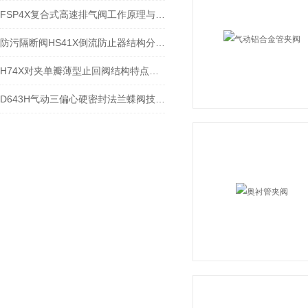
FSP4X复合式高速排气阀工作原理与应用
防污隔断阀HS41X倒流防止器结构分析与安装使用
H74X对夹单瓣薄型止回阀结构特点与应用
D643H气动三偏心硬密封法兰蝶阀技术参数和性能​