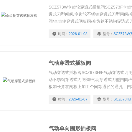
SCZ573W伞齿轮穿透式插板阀SCZ573F
透式刀型闸阀/伞齿轮不锈钢穿透式刀型闸阀/
阀/伞齿轮穿透式闸板阀/伞齿轮不锈钢穿透式
闸阀排渣、纸浆、泥浆、污水等管道的控制。
时间：
2026-01-08
型号：
SCZ573W
工个同等通径的通孔，闸板紧贴阀座做启闭运
更加平稳，密封性能更*，并且介质不留阀腔
气动穿透式插板阀
气动穿透式插板阀SCZ673H/F气动穿透式刀
动不锈钢穿透式刀闸阀/气动穿透式刀型闸阀/
板加长并在闸板上加工个同等通径的通孔，闸
脱离。这样在工作中更加平稳，密封性能更*
时间：
2026-01-07
型号：
SCZ673H/
全流通状态。排渣、纸浆、泥浆、污水等管道
气动单向圆形插板阀