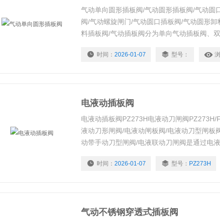
气动单向圆形插板阀/气动圆形插板阀/气动圆
阀/气动螺旋闸门/气动圆口插板阀/气动圆形卸
料插板阀/气动插板阀分为单向气动插板阀、
插板阀、方口气动插板阀，是种粉料、晶粒料
时间：
2026-01-07
型号：
流量或输送量的主要控制设备。
电液动插板阀
电液动插板阀PZ273H电液动刀闸阀PZ273H/
液动刀形闸阀/电液动闸板阀/电液动刀型闸板阀
动带手动刀型闸阀/电液联动刀闸阀是通过电
阀门的开启和关闭，如配置传感器或数字显示
时间：
2026-01-07
型号：
PZ273H
空的危险地区的集中或程序控制，于、、、、
新替代产品。
气动不锈钢穿透式插板阀