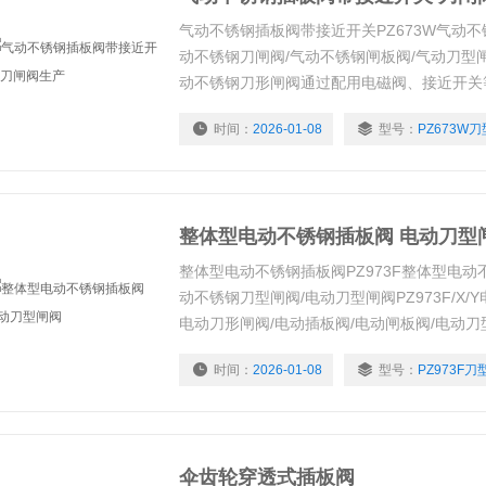
气动不锈钢插板阀带接近开关PZ673W气动不锈
动不锈钢刀闸阀/气动不锈钢闸板阀/气动刀型闸
动不锈钢刀形闸阀通过配用电磁阀、接近开关
位置的动作控制和信号输出，也可以完成连续
时间：
2026-01-08
型号：
PZ673W
根据实际需要进行选择。于、煤碳、制糖、污
的密封阀门。特别适合于造纸行业在管道上作
整体型电动不锈钢插板阀 电动刀型
整体型电动不锈钢插板阀PZ973F整体型电动不
动不锈钢刀型闸阀/电动刀型闸阀PZ973F/X/
电动刀形闸阀/电动插板阀/电动闸板阀/电动刀
不锈钢电动刀形闸阀是由整体型电动执行器和
时间：
2026-01-08
型号：
PZ973F
成，采用多回转电动装置，用以驱动和控制阀
员可以在控制室内远距离对阀门进行控制，也
伞齿轮穿透式插板阀