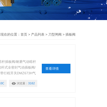
您现在的位置：
首页
>
产品列表
>
刀型闸阀
>
插板阀
动暗杆插板阀/耐磨气动暗杆
暗杆式全密封气动插板阀/
查看详情
行程开关DMZ673H气
DMZ673F气动带盖插
10C
浏览量：
3162
/气动不锈钢暗杆插板阀/
。