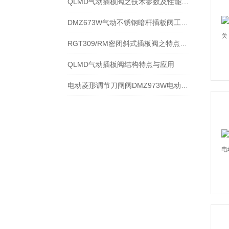
QLMD气动插板阀之技术参数及性能特点分解
DMZ673W气动不锈钢暗杆插板阀工作特点与结构分解
RGT309/RM密闭斜式插板阀之特点与应用
QLMD气动插板阀结构特点与应用
电动菱形调节刀闸阀DMZ973W电动菱形插板阀技术性能分析