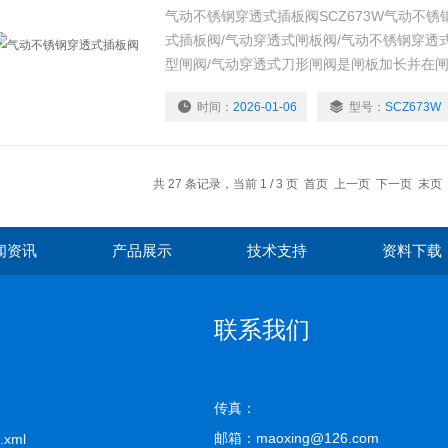
气动不锈钢穿透式插板阀SCZ673W气动不锈
式插板阀/气动穿透式闸板阀/气动不锈钢穿透
型闸阀/气动穿透式刀形闸阀是闸板加长并在
孔，闸板紧贴阀座做启闭运动不脱离。这样在
时间：
2026-01-06
型号：
SCZ673W
能更*，并且介质不留阀腔内，成全流通状态
等管道的控制。
共 27 条记录，当前 1 / 3 页 首页 上一页
下一页
末页
闻资讯
产品展示
技术支持
资料下载
联系我们
传真：
邮箱：maoxing@126.com
.xml