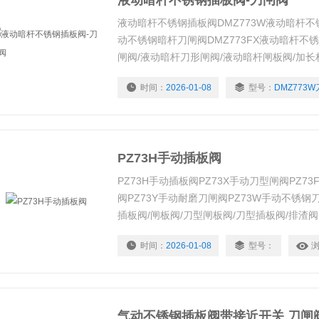
液动暗杆不锈钢插板阀-刀闸阀
液动暗杆不锈钢插板阀DMZ773W液动暗杆不锈
动不锈钢暗杆刀闸阀DMZ773FX液动暗杆不
闸阀/液动暗杆刀形闸阀/液动暗杆闸板阀/加长
盖刀型闸阀采用硬质合金密封、金属对金属硬
时间：
2026-01-08
型号：
DMZ773
或四氟的软密封。在开启和关闭的过程中，闸
设计，摩擦较少，经久耐用。
PZ73H手动插板阀
PZ73H手动插板阀PZ73X手动刀型闸阀PZ7
阀PZ73Y手动耐磨刀闸阀PZ73W手动不锈钢
插板阀/闸板阀/刀型闸板阀/刀型插板阀/排渣阀
围非常广泛，从、的选煤、排矸、排渣，到城
时间：
2026-01-08
型号：
的浆液输送，到、卫生、医药等专业管道。
气动不锈钢插板阀带接近开关 刀闸