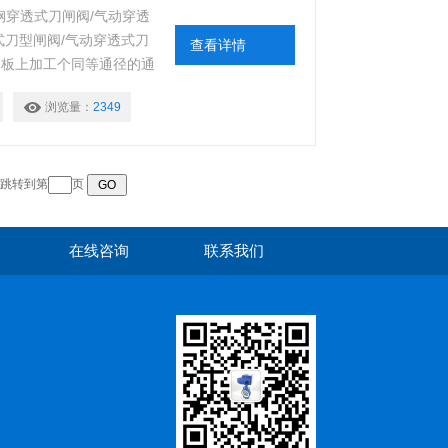
钢穿透式刀闸阀/气动穿透
式刀型闸阀/气动穿透式刀
查看详情
闸板上加工个同等通径的通
工作中更加平稳，密封性
浏览量：
2349
。排渣、纸浆、泥浆、污水
跳转到第
页
在线咨询
联系我们