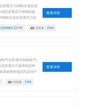
伞齿轮穿透式刀闸阀/伞齿轮穿
伞齿轮穿透式不锈钢插板
查看详情
刀闸阀/伞齿轮穿透式刀形
是闸板加长并在闸板上加
刀型闸阀SCZ573F
浏览量：
2509
动不脱离。这样在工作中
内，成全流通状态。
闸阀/气动穿透式闸板阀/气
气动穿透式刀形闸阀是闸
查看详情
板紧贴阀座做启闭运动不
，并且介质不留阀腔内，成
F
浏览量：
2309
的控制。