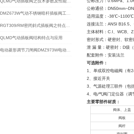
公称压力：
0.6MPa、1.
QLMD气动插板阀之技术参数及性能特点分解
公称通径：DN50mm~DN20
DMZ673W气动不锈钢暗杆插板阀工作特点与结构分解
适用温度：-38℃~11
连接法兰：ANSI B16.5、
RGT309/RM密闭斜式插板阀之特点与应用
主体材料：C.I、WCB、ZG1C
QLMD气动插板阀结构特点与应用
密封形式：硬密封、软密
泄 漏 量：硬密封：D级（
电动菱形调节刀闸阀DMZ973W电动菱形插板阀技术性能分析
配套附件：安装法兰
可选附件：
1、单或双控电磁阀（有
2、接近开关
3、气源处理三联件（包
4、电/气阀门定位器（调
主要零部件材质：
阀体、上盖
阀板
阀杆