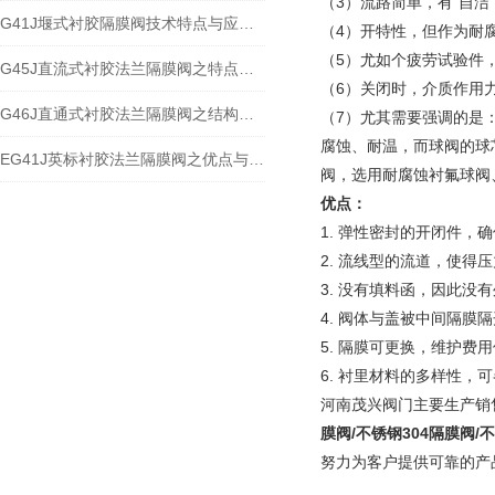
（3）流路简单，有“自洁
G41J堰式衬胶隔膜阀技术特点与应用原理
（4）开特性，但作为耐
（5）尤如个疲劳试验件
G45J直流式衬胶法兰隔膜阀之特点与分析
（6）关闭时，介质作用
G46J直通式衬胶法兰隔膜阀之结构特点和应用
（7）尤其需要强调的是
腐蚀、耐温，而球阀的球
EG41J英标衬胶法兰隔膜阀之优点与性能规范
阀，选用耐腐蚀衬氟球阀
优点：
1. 弹性密封的开闭件，
2. 流线型的流道，使得
3. 没有填料函，因此没
4. 阀体与盖被中间隔膜
5. 隔膜可更换，维护费
6. 衬里材料的多样性
河南茂兴阀门主要生产销
膜阀/不锈钢304隔膜阀/
努力为客户提供可靠的产