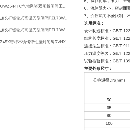
5、操作简单，省力，维
GWZ644TC气动陶瓷双闸板闸阀工作原理与安装使用
6、流体阻力小，密封面
7、介质流向不爱限制，
加长杆链轮式高温刀型闸阀PZL73W-10NR加长杆链轮式高温排渣阀之特点及应用
选用标准：
加长杆链轮式高温刀型闸阀PZL73W-10NR加长杆链轮式高温排渣阀特点与应用
设计制造标准：GB/T 12
结构长度标准：GB/T 122
Z45X暗杆不锈钢弹性座封闸阀RVHXj是特点与应用
连接法兰标准：GB/T 91
压力温度等级：GB/T 122
试验检验标准：GB/T 1392
主要外形尺寸：
公称通径DN(mm)
50
65
80
100