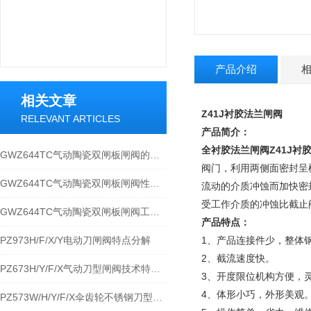
产品介绍
相关文章
Z41J衬胶法兰闸阀
RELEVANT ARTICLES
产品简介：
全衬胶法兰闸阀
Z41J
GWZ644TC气动陶瓷双闸板闸阀的原理与应用规范
阀门，利用两侧面密封呈
GWZ644TC气动陶瓷双闸板闸阀性能特点与应用
流动的介质冲蚀而加快密
受工作介质的冲蚀比截止
GWZ644TC气动陶瓷双闸板闸阀工作原理和安装使用
产品特点：
PZ973H/F/X/Y电动刀闸阀特点分解
1、产品连接件少，整体
2、截流速度快。
PZ673H/Y/F/X气动刀型闸阀技术特点分解及应用
3、开度限位机构方便，
4、体形小巧，外形美观
PZ573W/H/Y/F/X伞齿轮不锈钢刀型闸阀性能规范与应用