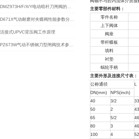
阀轴不与腔内流体介质接
DMZ973H/F/X/Y电动暗杆刀闸阀的性能特点
主要零部件材料：
零件名称
D671X气动耐磨对夹蝶阀性能参数分解与采购指南
上下阀体
活接式UPVC背压阀工作原理
阀座
带杆蝶板
PZ673W气动不锈钢刀型闸阀技术参数和性能规范
填料
衬垫
蜗轮手柄
主要外形及连接尺寸表：
公称通径
L
DN(mm)
NPS(inch)
40
3/2
3
50
2
4
65
5/2
4
80
3
4
100
4
5