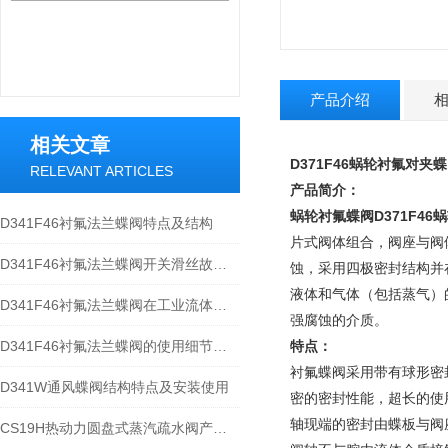
产品介绍
相关文章
D371F46蜗轮衬氟对夹
RELEVANT ARTICLES
产品简介：
蜗轮衬氟蝶阀
D371F4
D341F46衬氟法兰蝶阀特点及结构
片式阀体组合，阀座与阀
D341F46衬氟法兰蝶阀开关滑丝故障维修指南
蚀，采用四极密封结构并
液体和气体（包括蒸气）的
D341F46衬氟法兰蝶阀在工业流体控制中有着广泛的应用
强腐蚀的介质。
D341F46衬氟法兰蝶阀的使用细节有什么呢？
特点：
衬氟蝶阀采用带有球形密
​D341W通风蝶阀结构特点及安装使用
密的密封性能，超长的使
轴现端的密封由蝶板与阀
CS19H热动力圆盘式蒸汽疏水阀产品特点与规格分析