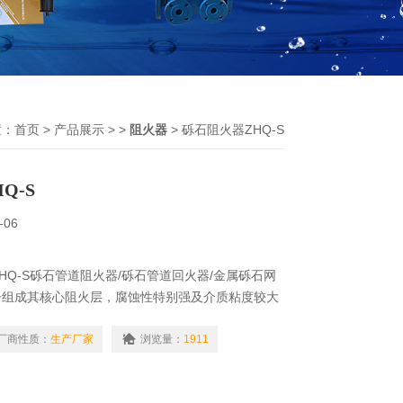
置：
首页
>
产品展示
> >
阻火器
> 砾石阻火器ZHQ-S
Q-S
-06
ZHQ-S砾石管道阻火器/砾石管道回火器/金属砾石网
子组成其核心阻火层，腐蚀性特别强及介质粘度较大
厂商性质：
生产厂家
浏览量：
1911