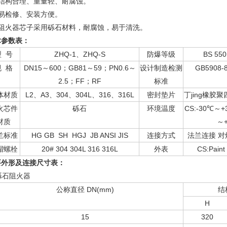
、结构合理、重量轻、耐腐蚀。
、易检修、安装方便。
、阻火器芯子采用砾石材料，耐腐蚀，易于清洗。
术参数表：
型 号
ZHQ-1、ZHQ-S
防爆等级
BS 550
规 格
DN15～600；GB81～59；PN0.6～
设计制造检测
GB5908-8
2.5；FF；RF
标准
体材质
L2、A3、304、304L、316、316L
密封垫片
丁jing橡胶
火芯件
砾石
环境温度
CS:-30℃～+
材质
～+
兰标准
HG GB SH HGJ JB ANSI JIS
连接方式
法兰连接 对
帽螺栓
20# 304 304L 316 316L
外表
CS:Paint
要外形及连接尺寸表：
公称直径 DN(mm)
结
H
15
320