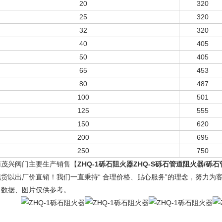
20
320
25
320
32
320
40
405
50
405
65
453
80
487
100
501
125
555
150
620
200
695
250
750
南茂兴阀门主要生产销售【
ZHQ-1
砾石阻火器ZHQ-S
砾石管道阻火器/砾石
现货以出厂价直销！我们一直秉持“ 合理价格、贴心服务”的理念，努力为
、数据、图片仅供参考。