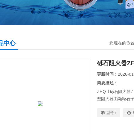
品中心
您现在的位
砾石阻火器ZH
更新时间：
2026-01
简要描述：
ZHQ-1砾石阻火器
型阻火器由颗粒石
的管线上。
型号：