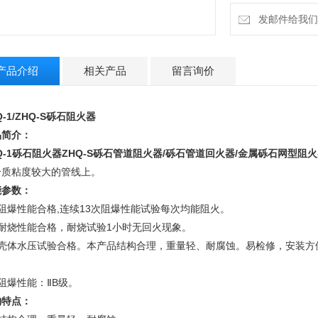
发邮件给我们：m
产品介绍
相关产品
留言询价
Q-1/ZHQ-S砾石阻火器
品简介：
-1
砾石阻火器ZHQ-S
砾石管道阻火器/砾石管道回火器/金属砾石网型阻火
介质粘度较大的管线上。
能参数：
阻爆性能合格,连续13次阻爆性能试验每次均能阻火。
、耐烧性能合格，耐烧试验1小时无回火现象。
、壳体水压试验合格。本产品结构合理，重量轻、耐腐蚀。易检修，安装方便
。
阻爆性能：ⅡB级。
构特点：