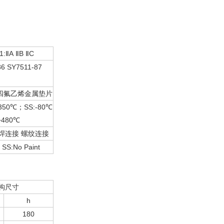
1:ⅡA ⅡB ⅡC
6 SY7511-87
聚四氟乙烯金属垫片
350℃；SS:-80℃
480℃
焊连接 螺纹连接
 SS:No Paint
构尺寸
h
180