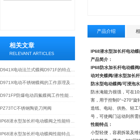
产品介绍
相关文章
IP68
潜水
型加长杆电动蝶
RELEVANT ARTICLES
产品简介：
IP68防水加长杆电动蝶阀
D941X电动法兰式蝶阀D971F的特点与应用
动对夹蝶阀/潜水型加长杆
D971X电动不锈钢蝶阀的工作原理及应用分析
防水型电动蝶阀/可浸泡
防水淹能力很强，可在1
D971FP防爆电动四氟蝶阀工作性能分析
害，用于控制0°~27
PZ73TC不锈钢陶瓷刀闸阀
造纸、电站、供热、轻工等行
号，可使阀门运动到所需位
IP68潜水型加长杆电动蝶阀之性能特点与参数分析
性能特点：
小型轻便，容易拆装及维
IP68潜水型加长杆电动蝶阀性能特点和应用规范