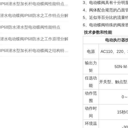
3、电动蝶阀具有十分明
IP68潜水型加长杆电动蝶阀性能特点和应用规范
4、阀体配合规范的凸面
潜水电动蝶阀IP68防水之工作特点分解
5、近似等百分比的流量
6、电动蝶阀特殊的阀座
IP68防水潜水型电动蝶阀性能特点
技术参数和性能
潜水电动蝶阀IP68防水之工作原理分解
电动执行器
IP68潜水型加长杆电动蝶阀之结构特点和应用分解
电源
AC110、220、
输出力
50N·M
矩
任选功
开关型、触点型
能
动作范
0～
围
动作时
15秒/
间
环境温
-3