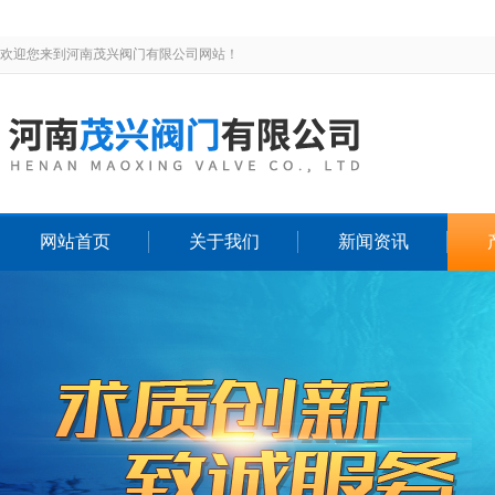
欢迎您来到河南茂兴阀门有限公司网站！
网站首页
关于我们
新闻资讯