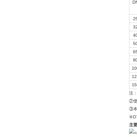
D
2
3
4
5
6
8
10
12
15
注
②使
③本
④D
主