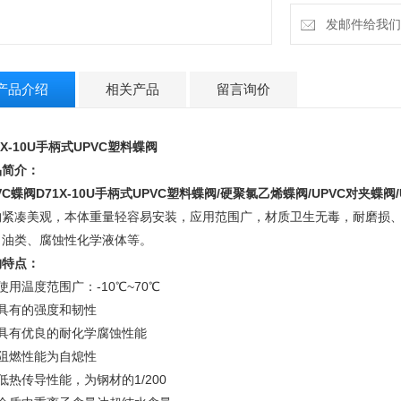
发邮件给我们：m
产品介绍
相关产品
留言询价
X-10U
手柄式UPVC塑料蝶阀
品简介：
VC蝶阀
D71X-10U手柄式UPVC塑料蝶阀/硬聚氯乙烯蝶阀/UPVC对夹蝶阀
构紧凑美观，本体重量轻容易安装，应用范围广，材质卫生无毒，耐磨损
、油类、腐蚀性化学液体等。
构特点：
使用温度范围广：-10℃~70℃
、具有的强度和韧性
、具有优良的耐化学腐蚀性能
、阻燃性能为自熄性
低热传导性能，为钢材的1/200