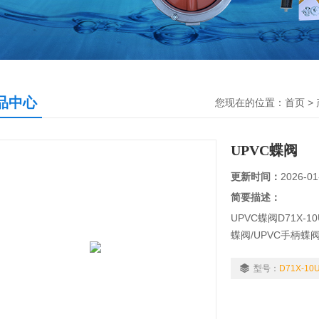
品中心
您现在的位置：
首页
>
UPVC蝶阀
更新时间：
2026-01
简要描述：
UPVC蝶阀D71X-
蝶阀/UPVC手柄
维护简单易行，适
等. 阀体重量轻、
型号：
D71X-10
装，D71X-6F阀瓣
FRPP，密封为EP