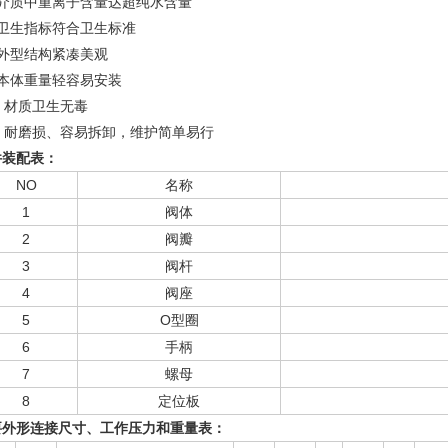
、介质中重离子含量达超纯水含量
、卫生指标符合卫生标准
、外型结构紧凑美观
、本体重量轻容易安装
、材质卫生无毒
1、耐磨损、容易拆卸，维护简单易行
件装配表：
NO
名称
1
阀体
2
阀瓣
3
阀杆
4
阀座
5
O型圈
6
手柄
7
螺母
8
定位板
要外形连接尺寸、工作压力和重量表：