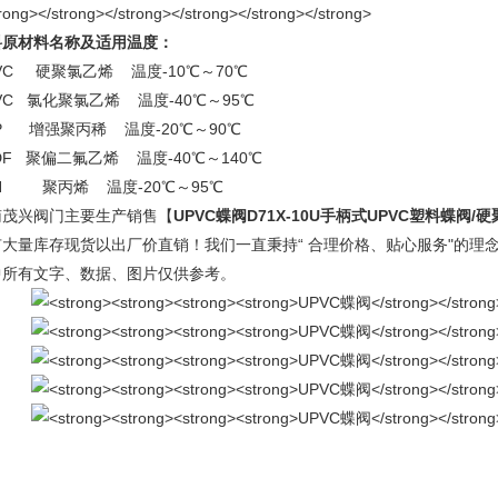
料原材料名称及适用温度：
VC 硬聚氯乙烯 温度-10℃～70℃
VC 氯化聚氯乙烯 温度-40℃～95℃
P 增强聚丙稀 温度-20℃～90℃
DF 聚偏二氟乙烯 温度-40℃～140℃
H 聚丙烯 温度-20℃～95℃
南茂兴阀门主要生产销售【
UPVC蝶阀
D71X-10U手柄式UPVC塑料蝶阀/
有大量库存现货以出厂价直销！我们一直秉持“ 合理价格、贴心服务"的理
中所有文字、数据、图片仅供参考。