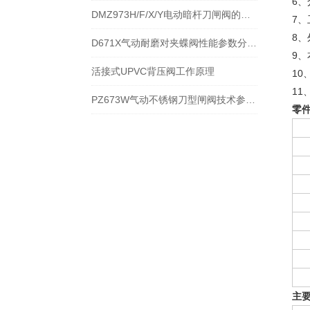
6
DMZ973H/F/X/Y电动暗杆刀闸阀的性能特点
7
8
D671X气动耐磨对夹蝶阀性能参数分解与采购指南
9
活接式UPVC背压阀工作原理
10
1
PZ673W气动不锈钢刀型闸阀技术参数和性能规范
零
主