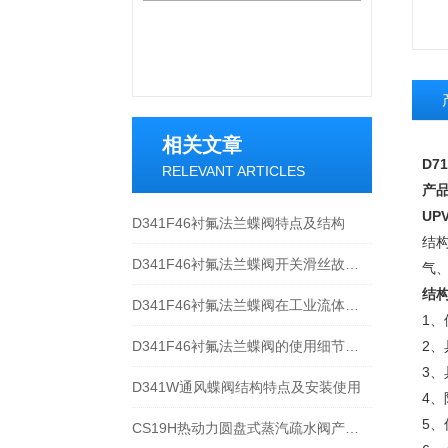
相关文章
D71
RELEVANT ARTICLES
产
UP
D341F46衬氟法兰蝶阀特点及结构
结
D341F46衬氟法兰蝶阀开关滑丝故障维修指南
气
结
D341F46衬氟法兰蝶阀在工业流体控制中有着广泛的应用
1、
D341F46衬氟法兰蝶阀的使用细节有什么呢？
2
3
​D341W通风蝶阀结构特点及安装使用
4
5、
CS19H热动力圆盘式蒸汽疏水阀产品特点与规格分析