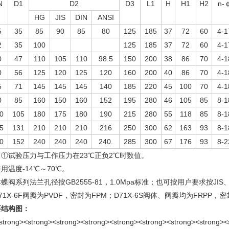
N
D1
D2
D3
L1
H
H1
H2
n-
HG
JIS
DIN
ANSI
5
35
85
90
85
80
125
185
37
72
60
4-1
2
35
100
125
185
37
72
60
4-1
0
47
110
105
110
98.5
150
200
38
86
70
4-1
0
56
125
120
125
120
160
200
40
86
70
4-1
5
71
145
145
145
140
185
220
45
100
70
4-1
0
85
160
150
160
152
195
280
46
105
85
8-1
0
105
180
175
180
190
215
280
55
118
85
8-1
5
131
210
210
210
216
250
300
62
163
93
8-1
0
152
240
240
240
240.
285
300
67
176
93
8-2
：①试验压力与工作压力在23℃正负2℃时数值。
用温度-14℃～70℃。
蝶阀系列法兰孔径按GB2555-81，1.0Mpa标准；也可按用户要求按JIS
71X-6F阀瓣为PVDF，密封为FPM；D71X-6S阀体、阀瓣均为FRPP，
要结构图：