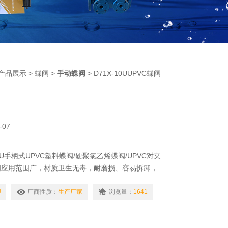
产品展示
>
蝶阀
>
手动蝶阀
> D71X-10UUPVC蝶阀
-07
10U手柄式UPVC塑料蝶阀/硬聚氯乙烯蝶阀/UPVC对夹
蝶阀应用范围广，材质卫生无毒，耐磨损、容易拆卸，
用流体适用流体：水、空气、油类、腐蚀性化学液体
耐腐蚀性强，外型结构紧凑美观，本体重量轻容易安
U
厂商性质：
生产厂家
浏览量：
1641
为PVDF，密封为FPM；D71X-6S阀体、阀瓣均为
QM。