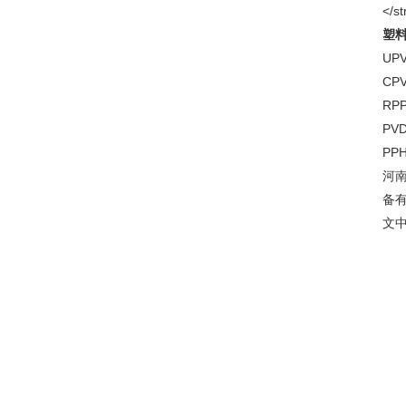
塑
UP
CP
RP
PV
PP
河
备
文