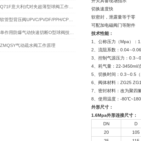
开关具备现场指示
Q71F意大利式对夹超薄型球阀工作特点与应用
切换速度快
软密封，泄露量等于零
软管型背压阀UPVC/PVDF/PPH/CPVC安全阀工作原理
可配加电磁阀门等附件
单作用防爆气动快速切断O型球阀技术分析
技术性能：
1、公称压力（Mpa）：1.0
ZMQSY气动疏水阀工作原理
2、流阻系数：0.04∼0.0
3、控制气源压力：0.3∼0
4、耗气量：22-3450ml/
5、切换时间：0.3∼0.5（
6、阀体材料：ZG25 ZG1c
7、密封材料：改为聚四氟
8、使用温度：-80℃~18
外形尺寸：
1.6Mpa
外形连接尺寸：
DN
D
20
105
25
115