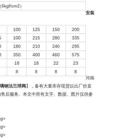
（
6kgf/cm2）
安装
100
125
150
200
5
100
215
280
335
0
180
210
240
295
0
350
400
460
575
18
18
22
23
8
8
8
8
河南
A璃钢法兰球阀
】，备有大量库存现货以出厂价直
的售后服务。本文中所有文字、数据、图片仅供参