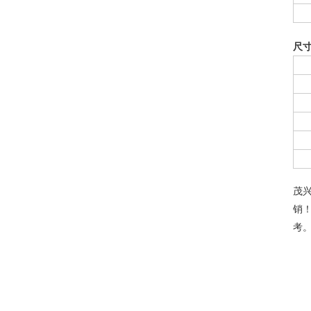
尺
茂
销
考