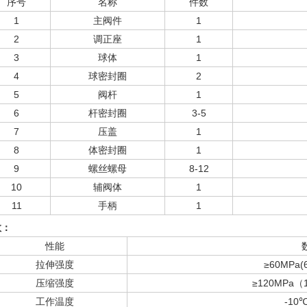
序号
名称
件数
1
主阀件
1
2
调正座
1
3
球体
1
4
球密封圈
2
5
阀杆
1
6
杆密封圈
3-5
7
压盖
1
8
体密封圈
1
9
螺丝螺母
8-12
10
辅阀体
1
11
手柄
1
数：
性能
拉伸强度
≥60MPa(6
压缩强度
≥120MPa（
工作温度
-10