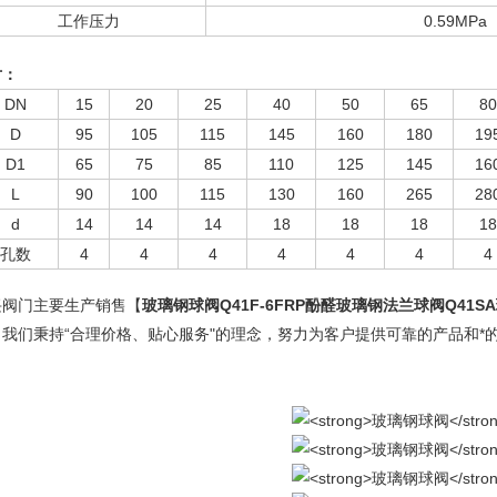
工作压力
0.59MPa
寸：
DN
15
20
25
40
50
65
80
D
95
105
115
145
160
180
19
D1
65
75
85
110
125
145
16
L
90
100
115
130
160
265
28
d
14
14
14
18
18
18
18
孔数
4
4
4
4
4
4
4
兴阀门主要生产销售【
玻璃钢球阀
Q41F-6FRP
酚醛玻璃钢法兰球阀Q41S
！我们秉持“合理价格、贴心服务"的理念，努力为客户提供可靠的产品和*
。