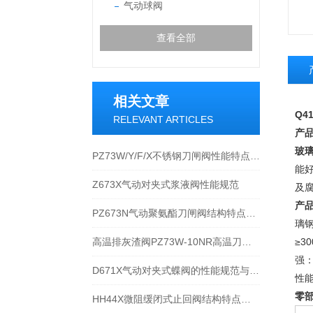
气动球阀
查看全部
相关文章
Q4
RELEVANT ARTICLES
产
玻
PZ73W/Y/F/X不锈钢刀闸阀性能特点与应用
能
Z673X气动对夹式浆液阀性能规范
及
产
PZ673N气动聚氨酯刀闸阀结构特点与应用规范
璃
高温排灰渣阀PZ73W-10NR高温刀闸阀技术特点分析
≥
强
D671X气动对夹式蝶阀的性能规范与技术分析
性
零
HH44X微阻缓闭式止回阀结构特点与应用