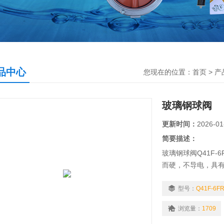
品中心
您现在的位置：
首页
>
产
玻璃钢球阀
更新时间：
2026-01
简要描述：
玻璃钢球阀Q41F-
而硬，不导电，具
靠，操作方便。产
锈钢阀门，、、造
型号：
Q41F-6F
用。
浏览量：
1709