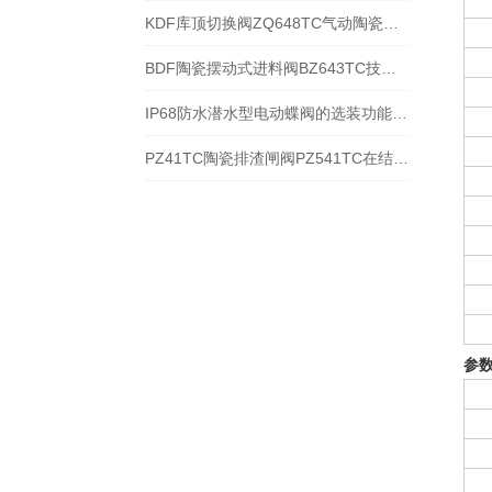
KDF库顶切换阀ZQ648TC气动陶瓷库顶阀技术参数与使用范围
BDF陶瓷摆动式进料阀BZ643TC技术特点及应用分解
IP68防水潜水型电动蝶阀的选装功能与特点分析
PZ41TC陶瓷排渣闸阀PZ541TC在结构特点与应用规范
参