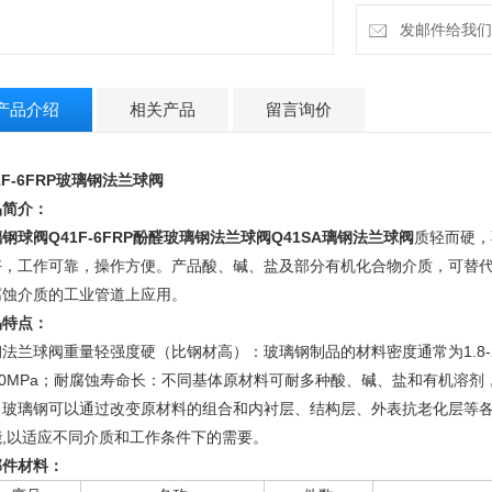
发邮件给我们：m
产品介绍
相关产品
留言询价
1F-6FRP玻璃钢法兰球阀
品简介：
璃钢球阀
Q41F-6FRP
酚醛玻璃钢法兰球阀Q41SA璃钢法兰球阀
质轻而硬，
好，工作可靠，操作方便。产品酸、碱、盐及部分有机化合物介质，可替
腐蚀介质的工业管道上应用。
品特点：
钢法兰球阀重量轻强度硬（比钢材高）：玻璃钢制品的材料密度通常为
1.
300MPa；耐腐蚀寿命长：不同基体原材料可耐多种酸、碱、盐和有机溶
：玻璃钢可以通过改变原材料的组合和内衬层、结构层、外表抗老化层等
能,以适应不同介质和工作条件下的需要。
部件材料：