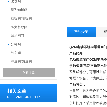
比例阀
星型卸料阀
插板阀/闸板阀
压力释放阀
产品介绍
螺旋闸门
分料阀
QZM电动不锈钢渠道闸门
卸灰阀
产品简介：
电动渠道闸门
QZM电动
泄爆阀/防爆阀
形插板阀/电动不锈钢水池
要组成部分，可用以拦截
查看全部
塘堰等场合，作为截止、
产品特点：
相关文章
重量轻：约为普通闸门的1
耐腐蚀：耐酸碱及耐大部
RELEVANT ARTICLES
密封性好：采用橡胶软密