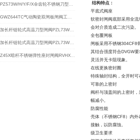
结构特点：
PZ573W/H/Y/F/X伞齿轮不锈钢刀型闸阀性能规范与应用
平底式阀座
GWZ644TC气动陶瓷双闸板闸阀工作原理与安装使用
软密封闸阀底部采用全流
会对介质造成二次污染。
加长杆链轮式高温刀型闸阀PZL73W-10NR加长杆链轮式高温排渣阀之特点及应用
全包覆闸板
加长杆链轮式高温刀型闸阀PZL73W-10NR加长杆链轮式高温排渣阀特点与应用
闸板采用不锈钢304C
其结合强度符合DVGW
Z45X暗杆不锈钢弹性座封闸阀RVHXj是特点与应用
灵活并无卡阻现象。
在线更换密封圈
特殊轴封结构，全开时可
可靠的上密封
阀杆与顶盖间的上密封，采
幅减小。
防腐性能
壳体（不锈钢CF8）内
接触，以防腐蚀。
级卫生要求