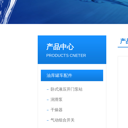
产
产品中心
PRODUCTS CNETER
油库罐车配件
卧式液压开门泵站
润滑泵
干燥器
气动组合开关