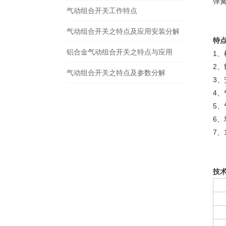
弹
气动组合开关工作特点
气动组合开关之特点及应用安装分解
特
铝合金气动组合开关之特点与应用
1
2
气动组合开关之特点及参数分解
3
4、
5
6
7、
技