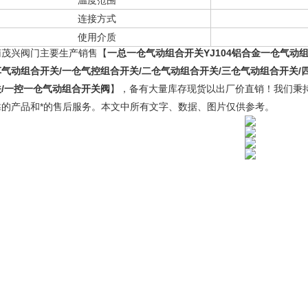
温度范围
连接方式
使用介质
南茂兴阀门主要生产销售【
一总一仓气动组合开关
YJ104铝合金一仓气动
气动组合开关/一仓气控组合开关/二仓气动组合开关/三仓气动组合开关/
关/一控一仓气动组合开关阀
】，备有大量库存现货以出厂价直销！我们秉持
靠的产品和*的售后服务。本文中所有文字、数据、图片仅供参考。