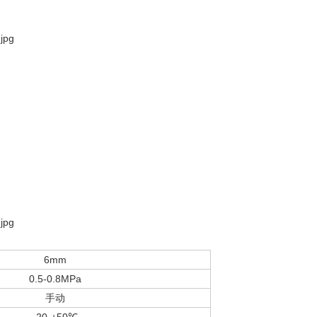
6mm
0.5-0.8MPa
手动