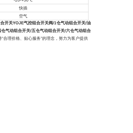
-20-+50℃
快插
空气
组合开关YOJE气控组合开关阀/1仓气动组合开关/油
四仓气动组合开关/五仓气动组合开关/六仓气动组合
“合理价格、贴心服务"的理念，努力为客户提供