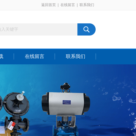
返回首页
|
在线留言
|
联系我们
载
在线留言
联系我们