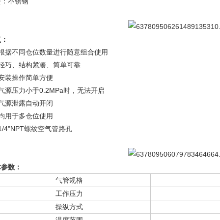
簧：不锈钢
点：
、根据不同仓位数量进行随意组合使用
、轻巧、结构紧凑、简单可靠
、安装操作简单方便
气源压力小于0.2MPa时，无法开启
、气源泄露自动开闭
、均用于多仓位使用
1/4"NPT螺纹空气管路孔
术参数：
气管规格
工作压力
操纵方式