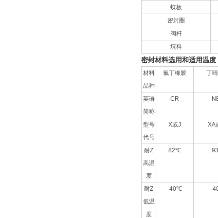
蝶板
密封圈
阀杆
填料
密封材料选用和适用温度
材料
氯丁橡胶
丁晴
品种
英语
CR
N
简称
型号
X或J
XA
代号
耐Z
82℃
9
高温
度
耐Z
-40℃
-4
低温
度