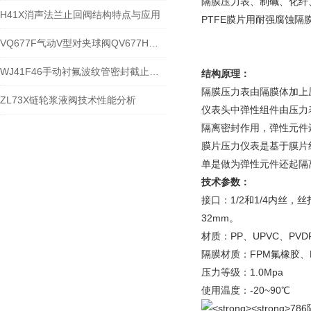
隔膜压力表、制碱、化纤
H41X消声法兰止回阀结构特点与应用
PTFE膜片用耐强腐蚀
VQ677F气动V型对夹球阀QV677H结构特点分解就安装应用
WJ41F46手动衬氟波纹管密封截止阀技术参数
结构原理：
隔膜压力表由隔膜体加上
ZL73X链轮浆液阀技术性能分析
仪表头中弹性组件由压力
隔离密封作用，弹性元件
膜片压力仪表是基于膜片
单是做为弹性元件还起隔
技术参数：
接口：1/2和1/4内丝
32mm。
材质：PP、UPVC、PV
隔膜材质：FPM氟橡胶、
压力等级：1.0Mpa
使用温度：-20~90℃