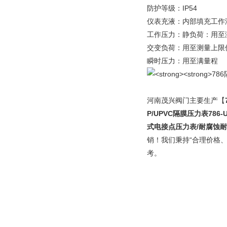
防护等级：IP54
仪表充液：内部填充工作
工作压力：静负荷：用至测
交变负荷：用至测量上限值
瞬时压力：用至满量程
河南茂兴阀门主要生产【
P/UPVC隔膜压力表786
式电接点压力表/耐腐蚀耐
销！我们秉持“合理价格
考。