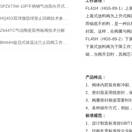
工作原理：
SPZ673W-10P不锈钢气动双向开式插板阀的参数与安装使用说明
FL41H（HG5-89-1
上展式放料阀为上升式阀
HQ45X双球微阻球形止回阀技术参数与结构特点
而锅底不积料，是一种比
Z644TC气动陶瓷双闸板阀技术分解
封面。这样，在阀瓣与阀
FL45H（HG5-89-2
BH44H旋启式保温法兰止回阀工作原理
下展式放料阀为下降工作
锅，当阀开启时，其阀芯
产品特点：
1、阀体内腔装有耐冲刷
2、密封面采用线密封，
3、阀瓣密封根据需要时
4、各种操作方式，例如
标准规范：
1、设计制造标准按
GB/T
2、结构长度标准按企业