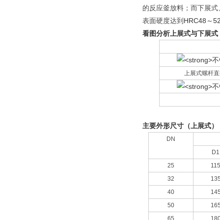
的反应釜放料；而下展式
表面硬度达到
HRC48
看图分析上展式与下展式
上展式螺杆直
主要外形尺寸（上展式）
DN
D1
25
11
32
13
40
14
50
16
65
18