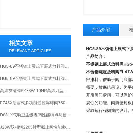
产品介绍
相关文章
HG5-89不锈钢上展式下
RELEVANT ARTICLES
产品简介：
不锈钢上展式放料阀
HG5
HG5-89不锈钢上展式下展式放料阀应用特点及规范
不锈钢罐底放料阀FL41W
HG5-89不锈钢上展式下展式放料阀技术分析
部排料，借助于阀门底部
需要，放底结果设计为平
高温灰渣阀PZ73W-10NR高温刀型闸阀特点
开启阀门瞬间，可以保护
F745X活塞式多功能遥控浮球阀750X/H103X工作特点与安装
腐蚀的功能。阀瓣密封根
采取短行程阀瓣的设计。
D681X气动卫生级蝶阀性能特点与使用规范
J23W双相钢2205针型截止阀性能参数与使用范围