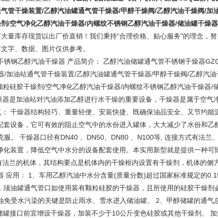
气管干燥装置/乙醇汽油罐通气管干燥器/甲醇干燥阀/乙醇汽油干燥阀/加
燥剂/空气净化乙醇汽油干燥器/内螺纹不锈钢乙醇汽油干燥器/储油罐干燥器
有大量库存现货以出厂价直销！我们秉持“合理价格、贴心服务"的理念，努
有文字、数据、图片仅供参考。