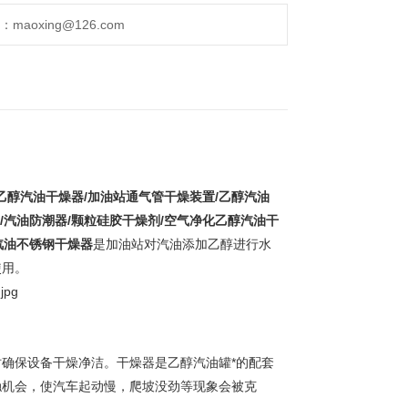
aoxing@126.com
乙醇汽油干燥器/加油站通气管干燥装置/乙醇汽油
/汽油防潮器/颗粒硅胶干燥剂/空气净化乙醇汽油干
汽油不锈钢干燥器
是加油站对汽油添加乙醇进行水
使用。
确保设备干燥净洁。干燥器是乙醇汽油罐*的配套
触机会，使汽车起动慢，爬坡没劲等现象会被克