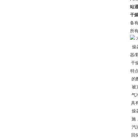
站通
干
备
所