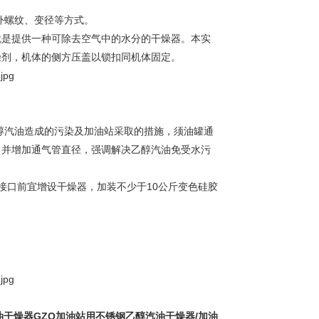
纹、外螺纹、变径等方式。
就是提供一种可除去空气中的水分的干燥器。本实
燥剂，机体的侧方压盖以锁扣同机体固定。
乙醇汽油造成的污染及加油站采取的措施，须油罐通
，并增加通气管直径，强调解决乙醇汽油免受水污
接口前宜增设干燥器，加装不少于10公斤变色硅胶
油干燥器GZQ加油站用不锈钢乙醇汽油干燥器/加油