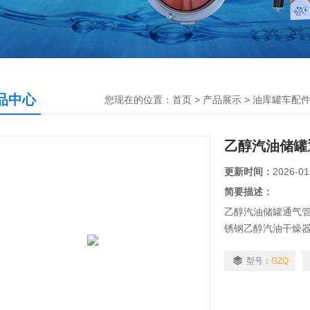
品中心
您现在的位置：
首页
>
产品展示
>
油库罐车配
乙醇汽油储罐
更新时间：
2026-01
简要描述：
乙醇汽油储罐通气管
锈钢乙醇汽油干燥器
阀/加油站乙醇汽油
器/内螺纹不锈钢乙
型号：
GZQ
醇汽油不锈钢干燥
干燥器是属于空气