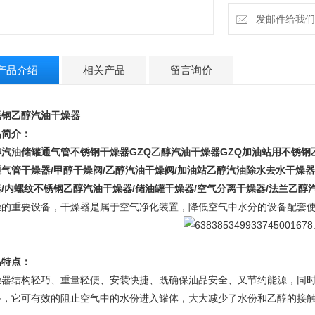
发邮件给我们：m
产品介绍
相关产品
留言询价
锈钢乙醇汽油干燥器
品简介：
醇汽油储罐通气管不锈钢干燥器
GZQ乙醇汽油干燥器GZQ加油站用不锈钢
气管干燥器/甲醇干燥阀/乙醇汽油干燥阀/加油站乙醇汽油除水去水干燥器
器/内螺纹不锈钢乙醇汽油干燥器/储油罐干燥器/空气分离干燥器/法兰乙醇
燥的重要设备，干燥器是属于空气净化装置，降低空气中水分的设备配套
品特点：
燥器结构轻巧、重量轻便、安装快捷、既确保油品安全、又节约能源，同时
备，它可有效的阻止空气中的水份进入罐体，大大减少了水份和乙醇的接