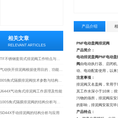
产品介绍
相关文章
PNF
电动盖阀排泥阀
RELEVANT ARTICLES
产品简介：
电动排泥盖阀
PNF电动
TF不锈钢套筒式排泥阀工作特点与应用
阀
由电动执行器、启闭机
气动快开排泥阀根据使用目的﹑功能及场所的不同有以下分类
动、电动配套使用，以来
注意事项：
00S角式隔膜排泥阀技术参数与结构分析
排泥阀又名盖阀，常用于
J644X气动角式排泥阀工作原理及性能
其工作水深小于10米；
污物的场所，排泥阀应安
100S角式隔膜排泥阀的结构分析与安装应用
的影响，排泥阀安装完毕
产品特点：
SD44X手动排泥阀的结构分析与应用