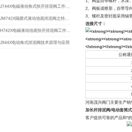
1、阀盖自带螺杆，水深
J744X电磁液动角式快开排泥阀工作原理与应用规范
2、阀板成锥形，自带导
3、螺杆及密封面采用锡
JM742X隔膜式液动池底排泥阀之特点分析与安装
连接尺寸：
H742X电磁液动池底快开排泥阀工作原理分解
J944X电动角式排泥阀技术原理与应用
公称通径
河南茂兴阀门主要生产销
加长杆排泥阀/电动套筒
客户提供可靠的产品和*