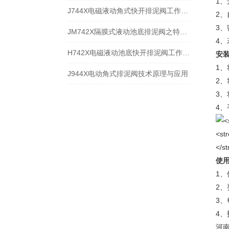
1
J744X电磁液动角式快开排泥阀工作原理与应用规范
2
3
JM742X隔膜式液动池底排泥阀之特点分析与安装
4
H742X电磁液动池底快开排泥阀工作原理分解
安
1
J944X电动角式排泥阀技术原理与应用
2
3
4
使
1
2
3
4
河