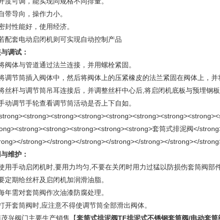
、开度可调，能实现同规格不同排量。
、自带导向，操作力小。
、密封性能好，使用经济。
、若配套电动启闭机则可实现自动控制产品
装与调试：
、将阀体与管道通过法兰连接，并用螺栓紧固。
、将调节筒插入阀体中，然后将阀体上的压紧橡皮的法兰紧固在阀体上，并
、将丝杆与调节筒吊耳连接后，并调整丝杆中心后,将启闭机底板与预埋钢
、手动调节手轮查看调节筒活动是否上下自如。
用与维护：
、使用手动启闭机时,要用力均匀,不要在关闭时用力过猛以防损伤套筒阀部
、要定期给丝杆及启闭机加润滑油脂。
、每年需对套筒阀作次油漆防腐处理。
、打开套筒阀时,应注意不得使调节筒全部滑出阀体。
南茂兴阀门主要生产销售【
套筒式排泥阀
TF排泥式不锈钢套筒阀/电动套筒