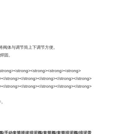
将阀体与调节筒上下调节方便。
板焊固。
件。
阀/手动套筒提拔排泥阀/套筒阀/套筒排泥阀/排泥盖