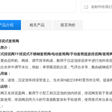
发邮件给我们：m
产品介绍
相关产品
留言询价
排泥式套筒阀
品简介：
筒式排泥阀
TF排泥式不锈钢套筒阀/电动套筒阀/手动套筒提拔排泥阀/套筒阀
主要由启闭机、阀体、调节筒等构成，般用于沉淀池排泥井中进行池外排
或出水井中调节水位，例如：单管吸泥机出泥，气浮出水等，般由碳钢或
品用途：
应池，滤池，沉淀池等排泥管道上。当水深H超过3米时需另外注明。提拔
品说明：
拔阀又名排泥盖阀，般用于小型工程沉淀池的池内排泥，排泥阀安装于形成
配套使用。排泥阀启闭力小的可直接配套加长手轮使用，使用形式有台多
点：