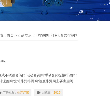
置：
首页
>
产品展示
> >
排泥阀
> TF套筒式排泥阀
-06
泥式不锈钢套筒阀/电动套筒阀/手动套筒提拔排泥阀/
/排泥盖阀/套筒排污排泥阀/池底排泥阀主要由启闭
等构成，一般用于小型工程沉淀池的池内排泥，排泥
（以便使池中底泥*排除）池底，般与启闭机配套使
厂商性质：
生产厂家
浏览量：
2016
小的可直接配套加长手轮使用，使用形式有台多台排
碳钢、不锈钢。