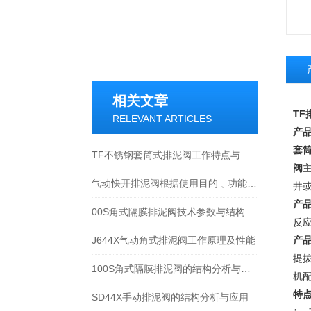
相关文章
TF
RELEVANT ARTICLES
产
套
TF不锈钢套筒式排泥阀工作特点与应用
阀
气动快开排泥阀根据使用目的﹑功能及场所的不同有以下分类
井
产
00S角式隔膜排泥阀技术参数与结构分析
反
J644X气动角式排泥阀工作原理及性能
产
提
100S角式隔膜排泥阀的结构分析与安装应用
机
特
SD44X手动排泥阀的结构分析与应用