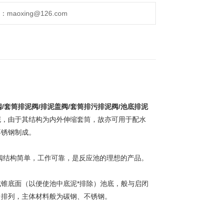
aoxing@126.com
/套筒排泥阀/排泥盖阀/套筒排污排泥阀/池底排泥
泥，由于其结构为内外伸缩套筒，故亦可用于配水
不锈钢制成。
阀结构简单，工作可靠，是反应池的理想的产品。
锥底面（以便使池中底泥*排除）池底，般与启闭
台排列，主体材料般为碳钢、不锈钢。