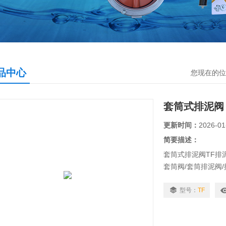
品中心
您现在的位
套筒式排泥阀
更新时间：
2026-01
简要描述：
套筒式排泥阀TF排
套筒阀/套筒排泥阀
机、阀体、调节筒
阀安装于形成锥底面
型号：
TF
用。排泥阀启闭力
列，主体材料般为