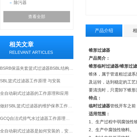
除污器
查看全部
产品介绍
相关文章
锥形过滤器
RELEVANT ARTICLES
产品简介：
锥形临时过滤器
/锥形过
BSRB保温夹套篮式过滤器BSBL结构特点分析
锥体，属于管道粗过滤系
SBL篮式过滤器工作原理 与安装
及运转，达到稳定的工艺
要清洗时，只需卸下锥形
全自动刷式过滤器的工作原理和应用
特点：
做好SBL篮式过滤器的维护保养工作是十分重要的
临时过滤器
管线开车之前
适用范围：
GCQ自洁式排气水过滤器工作原理与安装
1、生产过程中弱腐蚀性
2、生产中腐蚀性物
全自动刷式过滤器是如何安装的，安装时又要注意哪些事项？