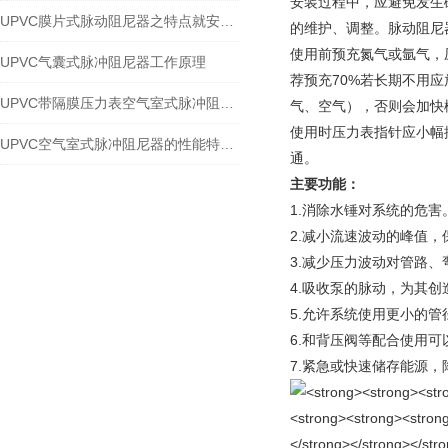
安装过程中，应避免发生
UPVC膜片式脉动阻尼器之特点就安装应用
的维护、调整。脉动阻尼
使用前预充氮气或氩气，压
UPVC气囊式脉冲阻尼器工作原理
荐预充70%若长期不用
UPVC带隔膜压力表空气室式脉冲阻尼器之工作特点与安装
气、空气），否则会加快
使用时压力表指针应小幅
UPVC空气室式脉冲阻尼器的性能特点与安装
通。
主要功能：
1.消除水锤对系统的危害
2.减小流速波动的峰值
3.减少压力波动对管路
4.吸收泵的脉动，为其
5.允许系统使用更小的管
6.和背压阀等配合使用
7.紧急或快速储存能源，