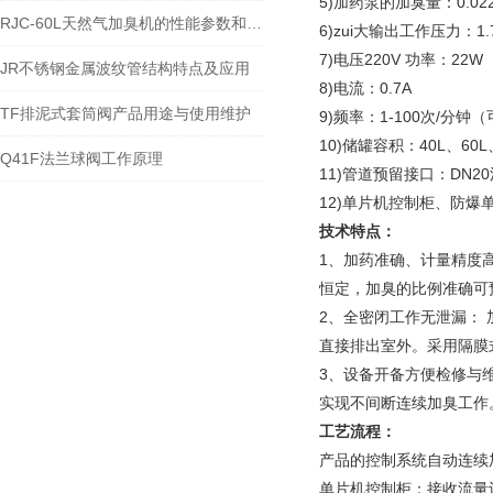
5)加药泵的加臭量：0.02
RJC-60L天然气加臭机的性能参数和 技术分析
6)zui大输出工作压力：1.7
7)电压220V 功率：22W
JR不锈钢金属波纹管结构特点及应用
8)电流：0.7A
TF排泥式套筒阀产品用途与使用维护
9)频率：1-100次/分钟
10)储罐容积：40L、60L
Q41F法兰球阀工作原理
11)管道预留接口：DN2
12)单片机控制柜、防爆
技术特点：
1、加药准确、计量精度
恒定，加臭的比例准确可预
2、全密闭工作无泄漏：
直接排出室外。采用隔膜
3、设备开备方便检修与
实现不间断连续加臭工作
工艺流程：
产品的控制系统自动连续
单片机控制柜：接收流量计