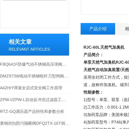
产品介绍
相关文章
RJC-60L天然气加臭机
RELEVANT ARTICLES
产品简介：
单泵天然气加臭机
RJC
FBQ641F防爆气动不锈钢高压球阀技术特点分析
天然气自动加臭装置/天然
DMZ973W电动不锈钢暗杆刀型闸阀工作原理
采用全封闭工作方式，按
道，故称作加臭机。城市
A42H/Y弹簧全启式安全阀工作原理
性能参数：
ZPW-I/ZPW-L自动反冲洗过滤器工作原理及使用规范
1)型号：单泵、双泵（
2)工作压力：0.001-1.2M
RTZ-GQ调压器产品特性和参数分析
3)加药泵品牌：美国米顿
4)加药泵型号：P746(单
黄铜丝扣防污隔断阀DFQ2TX-16T倒流防止器功能和特点