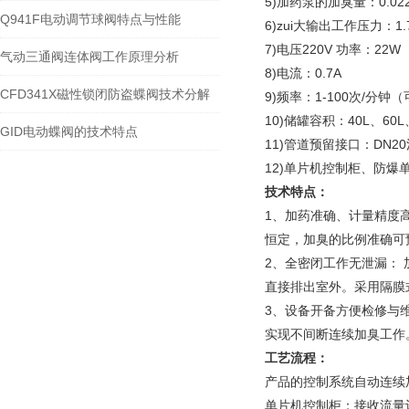
5)加药泵的加臭量：0.02
Q941F电动调节球阀特点与性能
6)zui大输出工作压力：1.7
7)电压220V 功率：22W
气动三通阀连体阀工作原理分析
8)电流：0.7A
CFD341X磁性锁闭防盗蝶阀技术分解
9)频率：1-100次/分钟
10)储罐容积：40L、60L
GID电动蝶阀的技术特点
11)管道预留接口：DN2
12)单片机控制柜、防爆
技术特点：
1、加药准确、计量精度
恒定，加臭的比例准确可预
2、全密闭工作无泄漏：
直接排出室外。采用隔膜
3、设备开备方便检修与
实现不间断连续加臭工作
工艺流程：
产品的控制系统自动连续
单片机控制柜：接收流量计