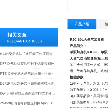
产品介绍
相关文章
RJC-60L天然气加臭机
RELEVANT ARTICLES
产品简介：
单泵加臭机
RJC-60L
H44H旋启式法兰止回阀工作原理与应用规范
天然气自动加臭装置/天然
D671X气动橡胶软密封不锈钢蝶阀技术分解与使用
采用全封闭工作方式，按
道，故称作加臭机。城市
RTZ-Q楼栋式天然气调压箱小区单元调压阀的特 点与应用
性能参数：
D671F气动对夹式不锈钢蝶阀技术参数和性能
1)型号：单泵、双泵（
2)工作压力：0.001-1.2M
BQ45H硬密封三通保温球阀技术分解与应用
3)加药泵品牌：美国米顿
4)加药泵型号：P746(单
Z945X电动暗杆弹性座封闸阀RVEX特点和应用