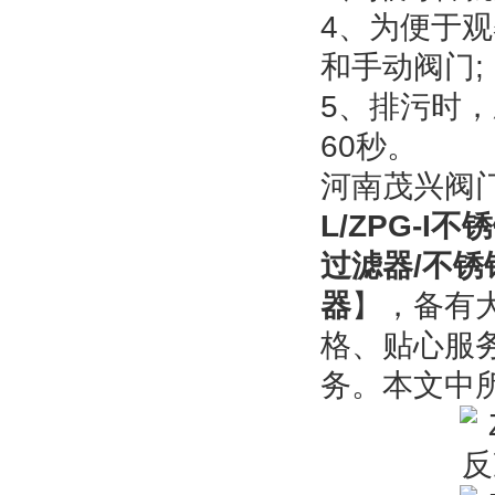
4、为便于
和手动阀门;
5、排污时，
60秒。
河南茂兴阀
L/ZPG-
过滤器/不
器
】，备有
格、贴心服
务。本文中