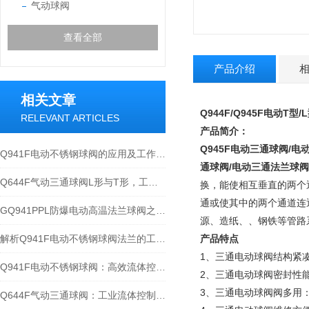
气动球阀
查看全部
产品介绍
相关文章
Q944F/Q945F电动
T型/
RELEVANT ARTICLES
产品简介：
Q945F电动三通球阀
/电
Q941F电动不锈钢球阀的应用及工作原理
通球阀/电动三通法兰球阀
Q644F气动三通球阀L形与T形，工业管道的智能分流大师
换，能使相互垂直的两个
通或使其中的两个通道连
GQ941PPL防爆电动高温法兰球阀之特点与应用分解
源、造纸、、钢铁等管路
解析Q941F电动不锈钢球阀法兰的工作原理
产品特点
1、三通电动球阀结构紧
Q941F电动不锈钢球阀：高效流体控制的理想选择
2、三通电动球阀密封性
3、三通电动球阀阀多用
Q644F气动三通球阀：工业流体控制的得力助手