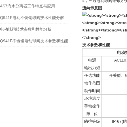
4，三通电动球阀维修方
AS7汽水分离器工作特点与应用
流向示意图
Q941F电动不锈钢球阀技术性能分解与应用安装
电动球阀技术参数和性能分析
Q941F不锈钢电动球阀技术参数和性能
技术参数和性能
电动
电源
AC110
输出力矩
任选功能
开关型、
动作范围
动作时间
环境温度
手动操作
限 位
防护等级
IP-67(