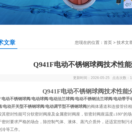
术文章
您现在的位置：
首页
>
技术文
Q941F电动不锈钢球阀技术性
更新时间：2026-05-25 点击次数：1
Q941F电动不锈钢球阀
技术性能
41F电动不锈钢球阀/电动球阀/电动法兰球阀/电动不锈钢法兰球阀/电动带
阀/电动开关型不锈钢球阀/电动调节型不锈钢球阀
的阀体通道和连接管径相
按其密封性能可分软密封阀座及金属密封阀座，软密封阀座温度≤180°的场
于密封要求严格的场合，除控制气体、液体、蒸汽介质外，还适宜控制污
制冷等工作。