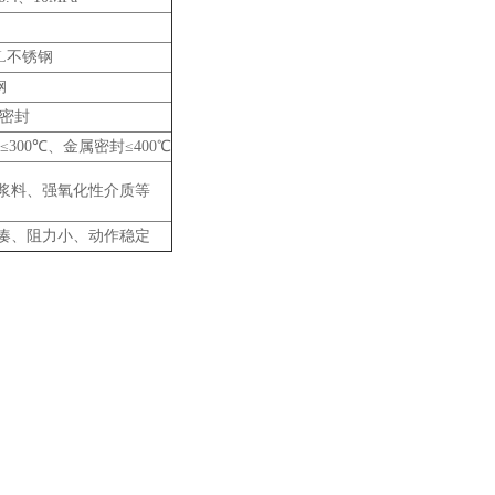
16L不锈钢
钢
属密封
PL≤300℃、金属密封≤400℃
浆料、强氧化性介质等
凑、阻力小、动作稳定