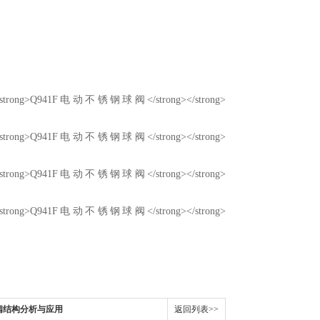
球阀结构分析与应用
返回列表>>