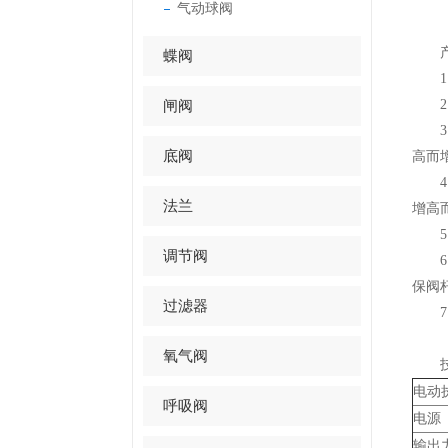
气动球阀
产
蝶阀
1、
闸阀
2、
3、
底阀
高而
4、
法兰
增高
5、
调节阀
6、
保阀
过滤器
7、
氧气阀
技术
电动
呼吸阀
电源
输出