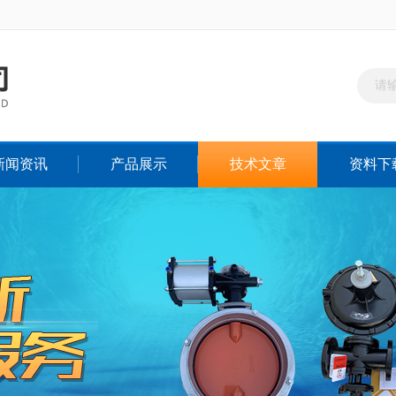
新闻资讯
产品展示
技术文章
资料下