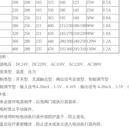
200
208
165
325
160
125
25W
0.5A
220
208
165
336
180
145
25W
0.5A
250
256
211
365
195
160
50W
0.8A
280
256
211
400
215/230
180/190
90W
1.0A
320
256
211
420
245/270
210/220
90W
1.0A
360
288
235
440
280/300
240/250
120W
1.2A
400
288
235
470
335/360
295/310
150W
1.2A
说明：
源电压：DC24V、DC220V、AC110V、AC220V、AC380V
介质类型、温度、压力
控制类型：开关型、无源触点型、阀位信号反馈型、智能调节型
能调节型：输入信号4-20mA，1-5V，0-10V；输出信号:4-20mA，1-5V，0
事项：
请务必接对电源相序，以免阀门或执行器损坏。
通电时禁止手动操作。
户外使用时给电动执行器外加防护盖子，防止老化。
开盖后应拧紧密螺丝，防止进水或灰尘进入电动执行器内部。