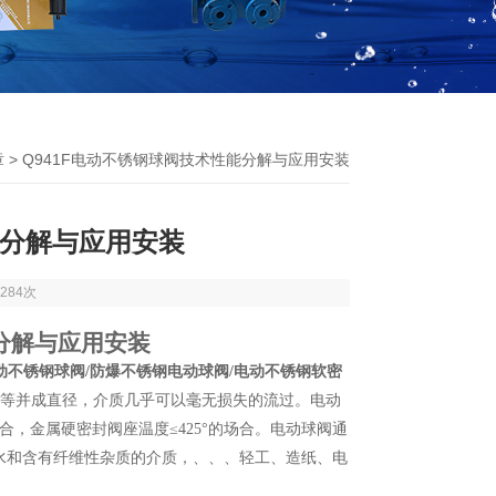
章
> Q941F电动不锈钢球阀技术性能分解与应用安装
能分解与应用安装
284次
分解与应用安装
手动不锈钢球阀/防爆不锈钢电动球阀/电动不锈钢软密
等并成直径，介质几乎可以毫无损失的流过。电动
合，金属硬密封阀座温度≤425°的场合。电动球阀通
水和含有纤维性杂质的介质，、、、轻工、造纸、电