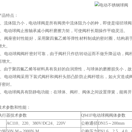
品特点：
流体阻力小，电动球阀是所有阀类中流体阻力小的种，即使是缩径球阀
电动球阀止推轴承减小阀杆磨擦力矩，可使阀杆长期操作平稳灵活。
阀座密封性能好，采用聚四氟乙烯等弹性材料制成的密封圈，结构易于
增大。
电动球阀阀杆密封可靠，由于阀杆只作彷转动运而不做升降运动，阀杆
而增大。
由于聚四氟乙烯等材料具有良好的自润滑性，与球体的磨擦损失小，故
电动球阀采用下装式阀杆和阀杆头部凸阶防止阀杆喷出，如火灾造成阀
杆密封。
电动球阀具有防静电功能：在球体、阀杆、阀体之间设置弹簧，能将开
参数和性能：
执行器技术参数
Q941F电动球阀阀体参数
AC110、220、380V/DC24、220V
公称通径
DN15～200mm
力矩
50N·M～2000N·M
公称压力
PN1.6、2.5、4.0、