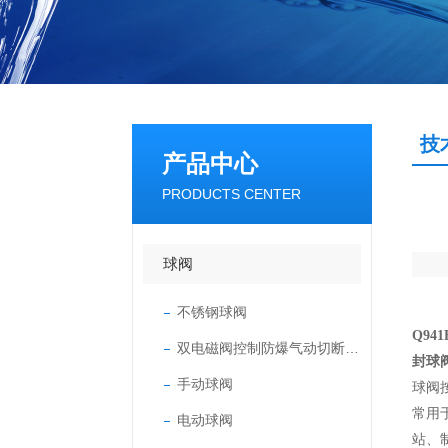
技
产品中心
PRODUCTS CENTER
球阀
不锈钢球阀
Q9
双电磁阀控制防爆气动切断球阀
封球
手动球阀
球阀
常用
电动球阀
站、