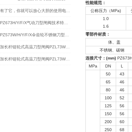
性能规范：
有了它，你就可以放心大胆的使用电动高温刀闸阀
公称压力（MPa)
1.0
PZ673H/Y/F/X气动刀型闸阀技术特点分解及应用
1.6
零部件材质：
PZ573W/H/Y/F/X伞齿轮不锈钢刀型闸阀性能规范与应用
体、盖
加长杆链轮式高温刀型闸阀PZL73W-10NR加长杆链轮式高温排渣阀之特点及应用
不锈钢、碳钢
连接尺寸：
(mm)
PZ673
加长杆链轮式高温刀型闸阀PZL73W-10NR加长杆链轮式高温排渣阀特点与应用
MPa
DN
L
50
43
65
46
80
46
100
52
125
56
150
56
200
60
250
68