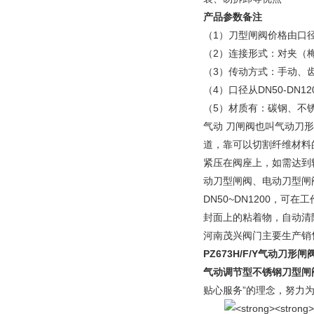
产品参数备注
（1）刀型闸阀价格由口
（2）连接形式：对夹（
（3）传动方式：手动、
（4）口径从DN50-DN120
（5）材质有：碳钢、不
气动 刀闸阀也叫气动刀
道，靠可以切割纤维材料
紧压在阀座上，如需达到
动刀型闸阀、电动刀型闸
DN50~DN1200，可
封面上的粘着物，自动清
河南茂兴阀门主要生产销
PZ673H/F/Y气动刀
气动调节型不锈钢刀型闸
贴心服务”的理念，努力