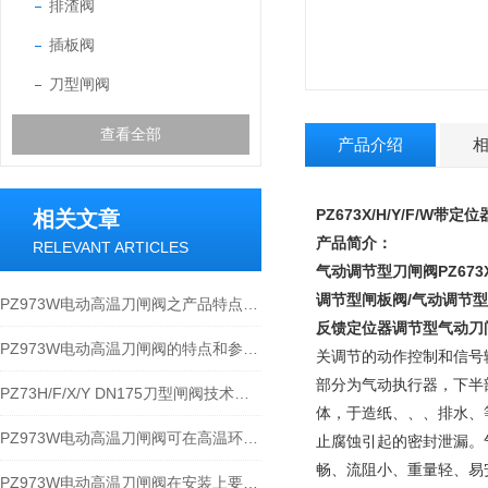
排渣阀
插板阀
刀型闸阀
查看全部
产品介绍
PZ673X/H/Y/F/W带
相关文章
产品简介：
RELEVANT ARTICLES
气动调节型刀闸阀
PZ6
调节型闸板阀/气动调节型
PZ973W电动高温刀闸阀之产品特点及参数
反馈定位器调节型气动刀
PZ973W电动高温刀闸阀的特点和参数以及性能规范
关调节的动作控制和信号
部分为气动执行器，下半
PZ73H/F/X/Y DN175刀型闸阀技术原理及应用
体，于造纸、、、排水、
PZ973W电动高温刀闸阀可在高温环境下为您安全护航
止腐蚀引起的密封泄漏。
畅、流阻小、重量轻、易安装
PZ973W电动高温刀闸阀在安装上要满足哪些要求？