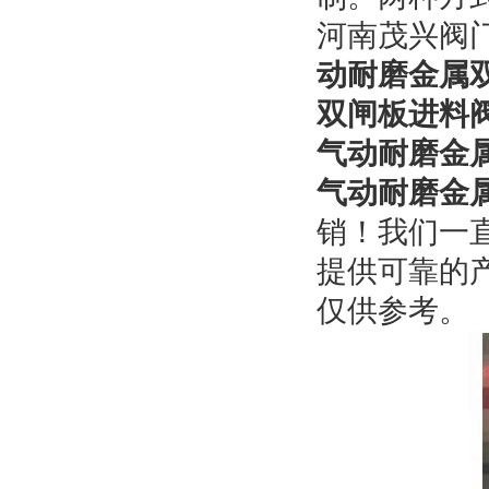
河南茂兴阀
动耐磨金属
双闸板进料阀
气动
耐磨金
气动耐磨金
销！我们一直
提供可靠的
仅供参考。