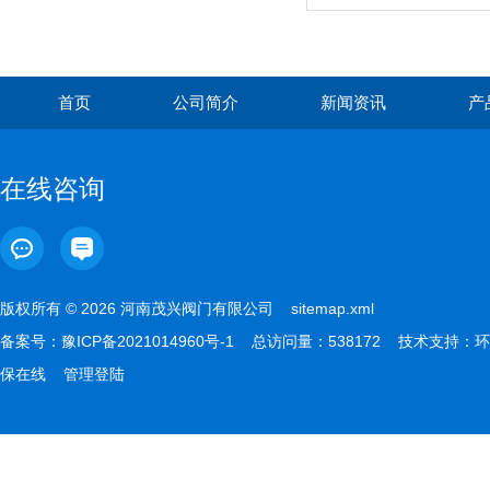
加热型
首页
公司简介
新闻资讯
产
在线咨询
版权所有 © 2026 河南茂兴阀门有限公司
sitemap.xml
备案号：
豫ICP备2021014960号-1
总访问量：538172 技术支持：
环
保在线
管理登陆