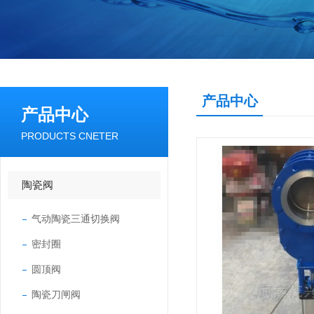
产品中心
产品中心
PRODUCTS CNETER
陶瓷阀
气动陶瓷三通切换阀
密封圈
圆顶阀
陶瓷刀闸阀