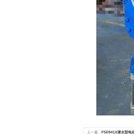
上一篇：
FSD941X潜水型电