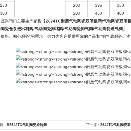
250
200
395
350
300
200
450
400
南茂兴阀门主要生产销售【
Z674TC
耐磨气动陶瓷双闸板阀
/气动陶瓷双闸
动陶瓷仓泵进出料阀/气动陶瓷排堵阀/气动陶瓷排气阀/气动陶瓷透气阀
】，
理价格、贴心服务"的理念，努力为客户提供可靠的产品和*的售后服务。
篇：
BZ643TC气动陶瓷旋转阀
下一篇：
Z644TC气动陶瓷