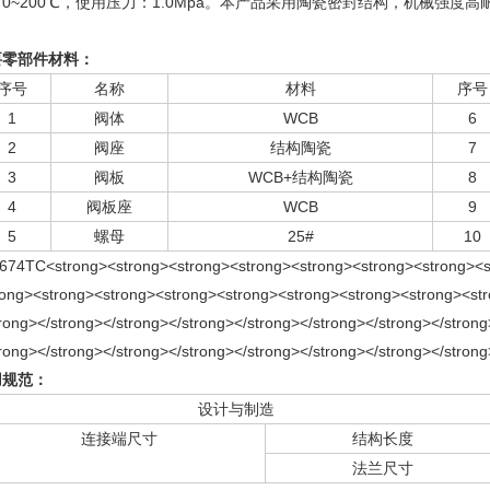
0~200℃，使用压力：1.0Mpa。本产品采用陶瓷密封结构，机械强
。
要零部件材料：
序号
名称
材料
序号
1
阀体
WCB
6
2
阀座
结构陶瓷
7
3
阀板
WCB+结构陶瓷
8
4
阀板座
WCB
9
5
螺母
25#
10
用规范：
设计与制造
连接端尺寸
结构长度
法兰尺寸