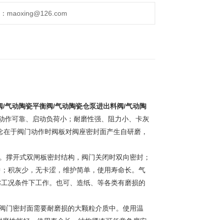
aoxing@126.com
阀/气动陶瓷平衡阀/气动陶瓷仓泵进出料阀/气动陶
动作可靠、启动负荷小；耐磨性强、阻力小、卡灰
念在于阀门动作时阀板对阀座密封面产生自研磨，
。撑开式双闸板密封结构，阀门关闭时双向密封；
中；积灰少，无卡涩，维护简单，使用寿命长。气
劣工况条件下工作。也可、造纸、等各类有磨损的
阀门密封面需要耐磨损的大颗粒介质中。使用温