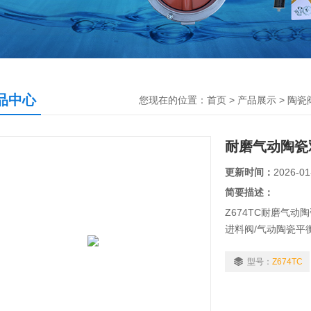
品中心
您现在的位置：
首页
>
产品展示
>
陶瓷
耐磨气动陶瓷
更新时间：
2026-01
简要描述：
Z674TC耐磨气
进料阀/气动陶瓷平
瓷排气阀采用结构
封结构，阀门关闭
型号：
Z674TC
斗，干灰系统、渣
单，使用寿命长。