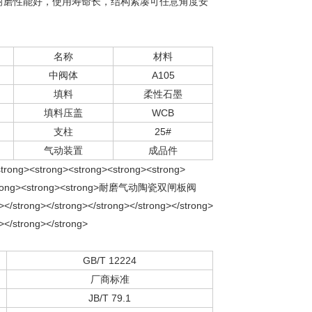
度高耐磨性能好，使用寿命长，结构紧凑可任意角度安
名称
材料
中阀体
A105
填料
柔性石墨
填料压盖
WCB
支柱
25#
气动装置
成品件
GB/T 12224
厂商标准
JB/T 79.1