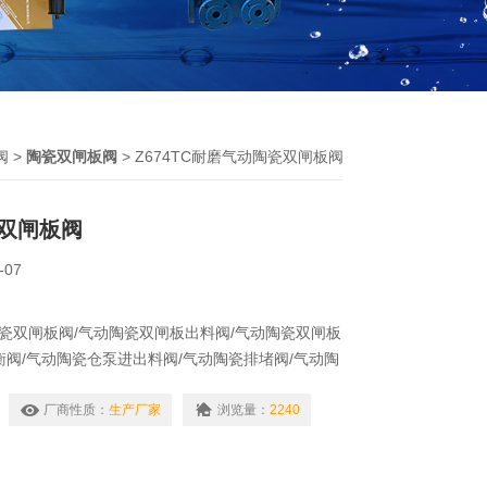
阀
>
陶瓷双闸板阀
> Z674TC耐磨气动陶瓷双闸板阀
双闸板阀
-07
动陶瓷双闸板阀/气动陶瓷双闸板出料阀/气动陶瓷双闸板
衡阀/气动陶瓷仓泵进出料阀/气动陶瓷排堵阀/气动陶
陶瓷做密封件，耐冲刷、耐磨性好。撑开式双闸板密
时双向密封；根据不同工况可设置吹扫口、灰渣漏
厂商性质：
生产厂家
浏览量：
2240
浆等介质的输送系统中；积灰少，无卡涩，维护简