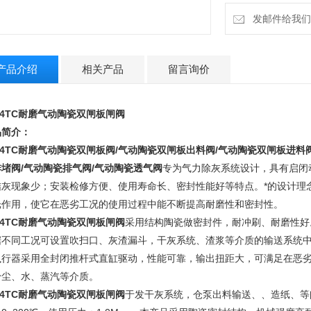
发邮件给我们：m
产品介绍
相关产品
留言询价
74TC耐磨气动陶瓷双闸板闸阀
品简介：
4TC
耐磨气动陶瓷双闸板阀
/气动陶瓷双闸板出料阀/气动陶瓷双闸板进料
堵阀/气动陶瓷排气阀/气动陶瓷透气阀
专为气力除灰系统设计，具有启闭
结灰现象少；安装检修方便、使用寿命长、密封性能好等特点。*的设计理
光作用，使它在恶劣工况的使用过程中能不断提高耐磨性和密封性。
74TC耐磨气动陶瓷双闸板闸阀
采用结构陶瓷做密封件，耐冲刷、耐磨性好
据不同工况可设置吹扫口、灰渣漏斗，干灰系统、渣浆等介质的输送系统
执行器采用全封闭推杆式直缸驱动，性能可靠，输出扭距大，可满足在恶
粉尘、水、蒸汽等介质。
74TC耐磨气动陶瓷双闸板闸阀
于发干灰系统，仓泵出料输送、、造纸、等