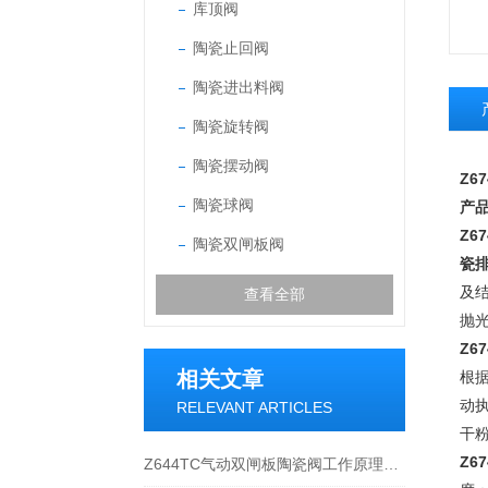
库顶阀
陶瓷止回阀
陶瓷进出料阀
陶瓷旋转阀
陶瓷摆动阀
Z6
陶瓷球阀
产
Z67
陶瓷双闸板阀
瓷排
及
查看全部
抛
Z6
相关文章
根
动
RELEVANT ARTICLES
干
Z6
Z644TC气动双闸板陶瓷阀工作原理及产品特点应用范围