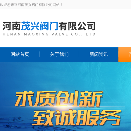
欢迎您来到河南茂兴阀门有限公司网站！
网站首页
关于我们
新闻资讯