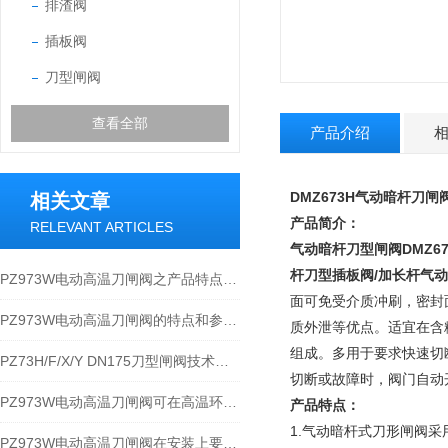
排渣阀
插板阀
刀型闸阀
查看全部
产品介绍
DMZ673H气动暗杆刀闸
相关文章
产品简介：
RELEVANT ARTICLES
气动暗杆刀型闸阀
DMZ
杆刀型插板阀/加长杆气动
PZ973W电动高温刀闸阀之产品特点及参数
面可免受介质冲刷，密封
PZ973W电动高温刀闸阀的特点和参数以及性能规范
质外泄等优点。适宜在含
组成。多用于要求快速切
PZ73H/F/X/Y DN175刀型闸阀技术原理及应用
切断或故障时，阀门自动
PZ973W电动高温刀闸阀可在高温环境下为您安全护航
产品特点：
1.气动暗杆式刀形闸阀
PZ973W电动高温刀闸阀在安装上要满足哪些要求？