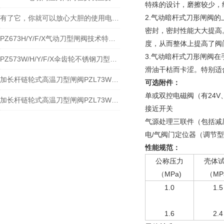
特殊的设计，磨擦较少，
2.气动暗杆式刀形闸阀
有了它，你就可以放心大胆的使用电动高温刀闸阀
密封，密封性能大大提高
PZ673H/Y/F/X气动刀型闸阀技术特点分解及应用
度，从而整体上提高了阀
3.气动暗杆式刀形闸阀
PZ573W/H/Y/F/X伞齿轮不锈钢刀型闸阀性能规范与应用
滑油干枯而卡涩。特别适
加长杆链轮式高温刀型闸阀PZL73W-10NR加长杆链轮式高温排渣阀之特点及应用
可选附件：
单或双控电磁阀（有24V
加长杆链轮式高温刀型闸阀PZL73W-10NR加长杆链轮式高温排渣阀特点与应用
接近开关
气源处理三联件（包括减
电/气阀门定位器（调节
性能规范：
公称压力
壳体
（MPa)
（MP
1.0
1.5
1.6
2.4