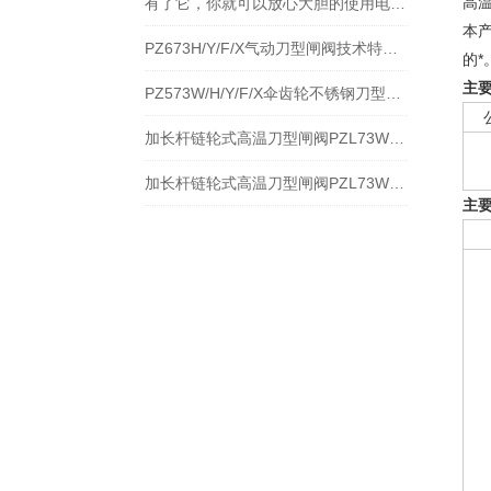
高
有了它，你就可以放心大胆的使用电动高温刀闸阀
本
PZ673H/Y/F/X气动刀型闸阀技术特点分解及应用
的*
主
PZ573W/H/Y/F/X伞齿轮不锈钢刀型闸阀性能规范与应用
加长杆链轮式高温刀型闸阀PZL73W-10NR加长杆链轮式高温排渣阀之特点及应用
加长杆链轮式高温刀型闸阀PZL73W-10NR加长杆链轮式高温排渣阀特点与应用
主