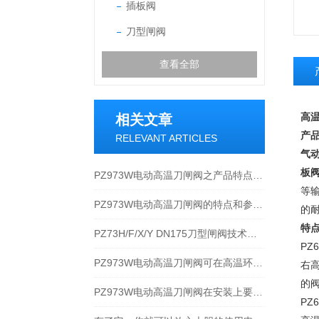
插板阀
刀型闸阀
查看全部
高温
相关文章
产
RELEVANT ARTICLES
气
板阀
PZ973W电动高温刀闸阀之产品特点及参数
等
PZ973W电动高温刀闸阀的特点和参数以及性能规范
的
特
PZ73H/F/X/Y DN175刀型闸阀技术原理及应用
PZ
PZ973W电动高温刀闸阀可在高温环境下为您安全护航
右
的
PZ973W电动高温刀闸阀在安装上要满足哪些要求？
PZ