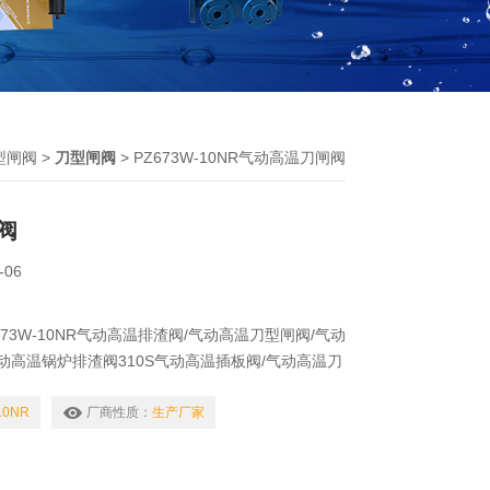
型闸阀
>
刀型闸阀
> PZ673W-10NR气动高温刀闸阀
阀
-06
73W-10NR气动高温排渣阀/气动高温刀型闸阀/气动
气动高温锅炉排渣阀310S气动高温插板阀/气动高温刀
度高温气动排渣阀/气动高温排渣刀闸阀高温物料的控
锅炉、沸腾炉、煤粉炉等输灰渣系统中能调节灰渣的
10NR
厂商性质：
生产厂家
、利于工作，本产品适合于炼铁，电站，高温煤炉等