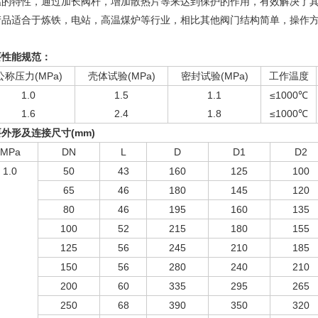
温的特性，通过加长阀杆，增加散热片等来达到保护的作用，有效解决了
产品适合于炼铁，电站，高温煤炉等行业，相比其他阀门结构简单，操作
。
要性能规范：
公称压力(MPa)
壳体试验(MPa)
密封试验(MPa)
工作温度
1.0
1.5
1.1
≤1000℃
1.6
2.4
1.8
≤1000℃
要外形及连接尺寸
(mm)
MPa
DN
L
D
D1
D2
1.0
50
43
160
125
100
65
46
180
145
120
80
46
195
160
135
100
52
215
180
155
125
56
245
210
185
150
56
280
240
210
200
60
335
295
265
250
68
390
350
320