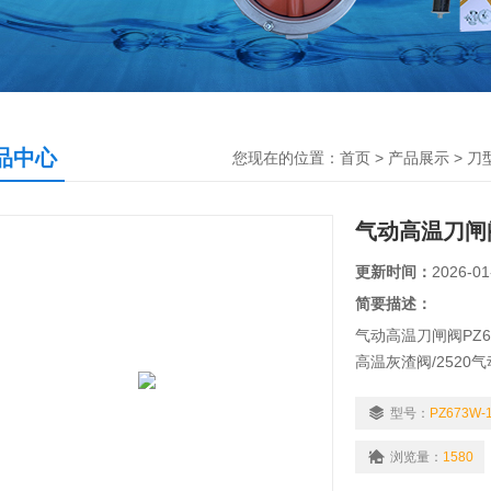
品中心
您现在的位置：
首页
>
产品展示
>
刀
气动高温刀闸
更新时间：
2026-01
简要描述：
气动高温刀闸阀PZ6
高温灰渣阀/2520
形闸阀/耐1000
制，在循环流化床
型号：
PZ673W-
输送量，稳定工况
浏览量：
1580
行业，