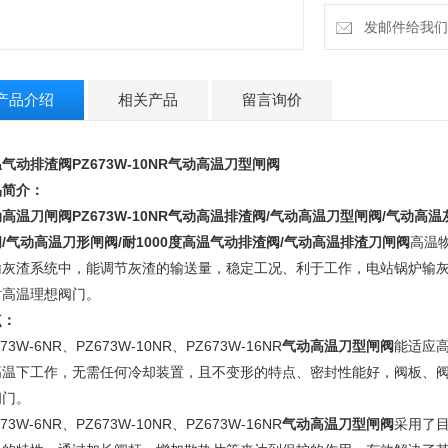
发邮件给我们：m
产品介绍
相关产品
留言询价
气动排渣阀PZ673W-10NR气动高温刀型闸阀
品简介：
动高温刀闸阀
PZ673W-10NR气动高温排渣阀/气动高温刀型闸阀/气动高温
/气动高温刀形闸阀/耐1000度高温气动排渣阀/气动高温排渣刀闸阀
高温
输灰渣系统中，能调节灰渣的输送量，稳定工况、利于工作，电站锅炉输
耐高温理想阀门。
点：
673W-6NR、PZ673W-10NR、PZ673W-16NR
气动高温刀型闸阀
能适应高
高温下工作，无需任何冷却装置，且不变形的特点、密封性能好，阀板、阀
阀门。
673W-6NR、PZ673W-10NR、PZ673W-16NR
气动高温刀型闸阀
采用了目