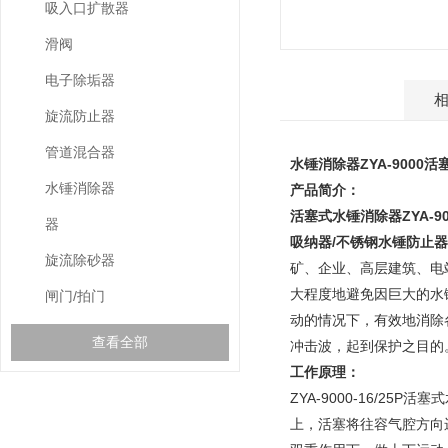
吸入口扩散器
滑阀
电子除垢器
产品介绍
旋流防止器
管道混合器
水锤消除器ZYA-9000
水锤消除器
产品简介：
活塞式水锤消除器
ZYA
器
吸纳器/不锈钢水锤防止器
旋流除砂器
矿、企业、高层建筑、电
大程度地避免因巨大的水
闸门/拍门
动的情况下，有效地消除
查看全部
冲击波，起到保护之目的
工作原理：
ZYA-9000-16/
相关文章
上，活塞将往容气腔方向
RELEVANT ARTICLES