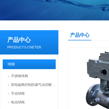
产品中心
产品中心
PRODUCTS CNETER
球阀
不锈钢球阀
双电磁阀控制防爆气动切断球阀
手动球阀
电动球阀