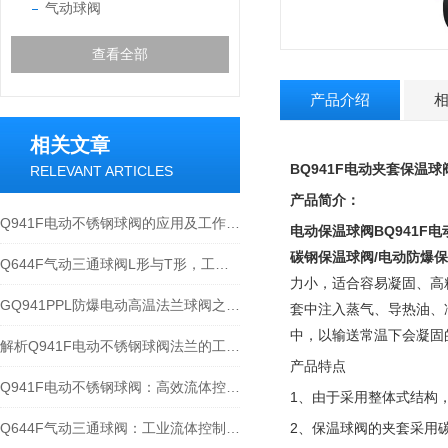
气动球阀
查看全部
产品介绍
相关文章
BQ941F电动夹套保温球
RELEVANT ARTICLES
产品简介：
Q941F电动不锈钢球阀的应用及工作原理
电动保温球阀
BQ941
碳钢保温球阀/电动防爆
Q644F气动三通球阀L形与T形，工业管道的智能分流大师
力小，适合容易凝固、高
GQ941PPL防爆电动高温法兰球阀之特点与应用分解
套中注入蒸气、导热油、
中，以输送常温下会凝固
解析Q941F电动不锈钢球阀法兰的工作原理
产品特点
Q941F电动不锈钢球阀：高效流体控制的理想选择
1、由于采用整体式结构
Q644F气动三通球阀：工业流体控制的得力助手
2、保温球阀的夹套采用