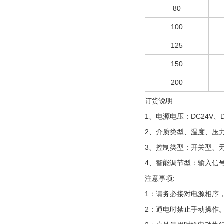
80
100
125
150
200
订货说明
1、电源电压：DC24V、DC
2、介质类型、温度、压
3、控制类型：开关型、
4、智能调节型：输入信号4-2
注意事项:
1：请务必接对电源相序
2：通电时禁止手动操作