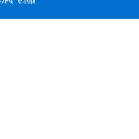
保在线
管理登陆