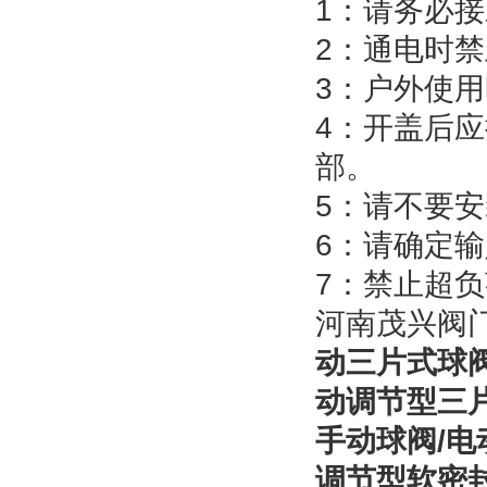
1：请务必
2：通电时
3：户外使
4：开盖后
部。
5：请不要
6：请确定
7：禁止超
河南茂兴阀
动三片式球
动
调节型三
手动球阀/电
调节型
软密