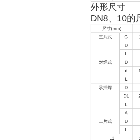
外形尺寸
DN8、10的
尺寸(mm)
三片式
G
D
L
对焊式
D
d
L
承插焊
D
D1
L
A
二片式
D
L
L1