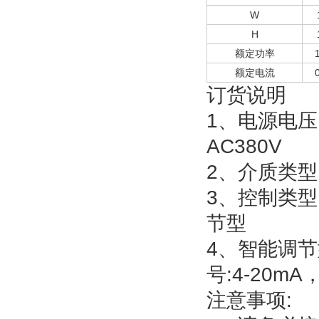
W
H
额定功率
额定电流
订货说明
1、电源电压：
AC380V
2、介质类
3、控制类
节型
4、智能调节型
号:4-20mA，
注意事项: