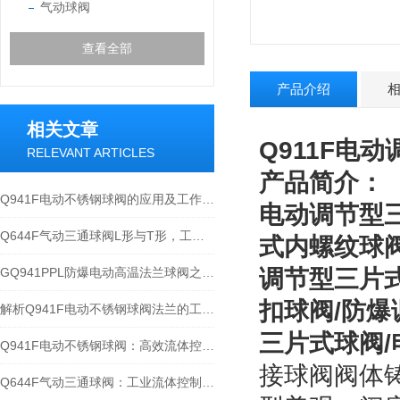
气动球阀
查看全部
产品介绍
相关文章
Q911F
电动
RELEVANT ARTICLES
产品简介：
Q941F电动不锈钢球阀的应用及工作原理
电动调节型
Q644F气动三通球阀L形与T形，工业管道的智能分流大师
式内螺纹球阀
GQ941PPL防爆电动高温法兰球阀之特点与应用分解
调节型三片
扣球阀/防爆
解析Q941F电动不锈钢球阀法兰的工作原理
三片式
球阀
Q941F电动不锈钢球阀：高效流体控制的理想选择
接球阀阀体
Q644F气动三通球阀：工业流体控制的得力助手