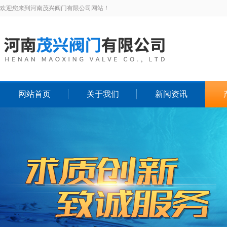
欢迎您来到河南茂兴阀门有限公司网站！
网站首页
关于我们
新闻资讯