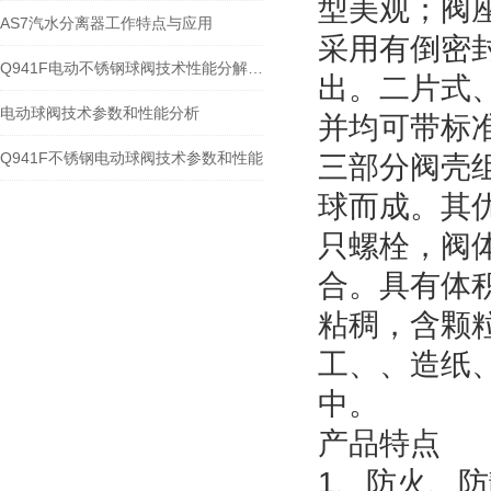
型美观；阀
AS7汽水分离器工作特点与应用
采用有倒密
Q941F电动不锈钢球阀技术性能分解与应用安装
出。二片式、
电动球阀技术参数和性能分析
并均可带标
Q941F不锈钢电动球阀技术参数和性能
三部分阀壳
球而成。其
只螺栓，阀
合。具有体
粘稠，含颗
工、、造纸
中。
产品特点
1、防火、