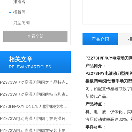
排渣阀
插板阀
刀型闸阀
查看全部
产品介绍
PZ273H/F/X/Y电液动刀
相关文章
产品简介：
RELEVANT ARTICLES
PZ273H/Y
电液动刀
型
闸
插板阀/电液动带手动刀型
PZ973W电动高温刀闸阀之产品特点及参数
闭，如配置传感器或数字
PZ973W电动高温刀闸阀的特点和参数以及性能规范
新替代产品。
产品特点：
PZ73H/F/X/Y DN175刀型闸阀技术原理及应用
机、电、液、仪体化，实
PZ973W电动高温刀闸阀可在高温环境下为您安全护航
液压传动效率高达80%
零件材料：
PZ973W电动高温刀闸阀在安装上要满足哪些要求？