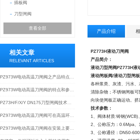
插板阀
刀型闸阀
查看全部
产品介绍
PZ773H
液动刀闸阀
相关文章
产品简介：
RELEVANT ARTICLES
液动刀型闸阀
PZ773H
液动闸板阀/液动刀型闸板
PZ973W电动高温刀闸阀之产品特点及参数
各种浆类、灰渣、污水、
PZ973W电动高温刀闸阀的特点和参数以及性能规范
清除杂物；不锈钢闸板可
向块使闸板正确运动。挤
PZ73H/F/X/Y DN175刀型闸阀技术原理及应用
技术参数：
PZ973W电动高温刀闸阀可在高温环境下为您安全护航
1、阀体材质:铸钢(WCB)
2、公称压力：0.6Mpa、1.
PZ973W电动高温刀闸阀在安装上要满足哪些要求？
3、公称通径：DN50-600m