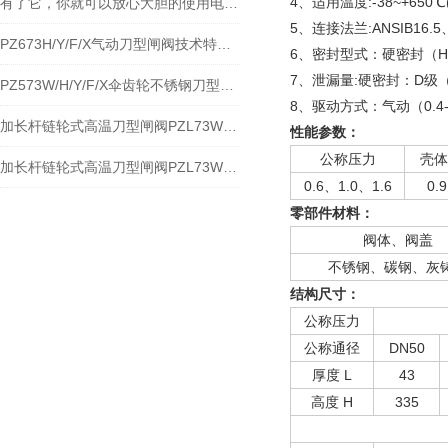
4、适用温度:-38~+6
有了它，你就可以放心大胆的使用电动高温刀闸阀
5、连接法兰:ANSIB16.5
PZ673H/Y/F/X气动刀型闸阀技术特点分解及应用
6、密封型式：硬密封（H
7、泄漏量:硬密封：D级（
PZ573W/H/Y/F/X伞齿轮不锈钢刀型闸阀性能规范与应用
8、驱动方式：气动（0.4
加长杆链轮式高温刀型闸阀PZL73W-10NR加长杆链轮式高温排渣阀之特点及应用
性能参数：
公称压力
壳体
加长杆链轮式高温刀型闸阀PZL73W-10NR加长杆链轮式高温排渣阀特点与应用
0.6、1.0、1.6
0.
零部件材料：
阀体、阀盖
不锈钢、碳钢、灰
结构尺寸：
公称压力
公称通径
DN50
厚度 L
43
高度 H
335