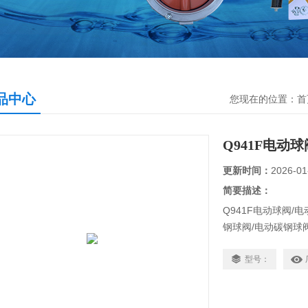
品中心
您现在的位置：
首
Q941F电动球
更新时间：
2026-01
简要描述：
Q941F电动球阀/
钢球阀/电动碳钢球
动调节型球阀 适宜
纸、电站、制冷等
型号：