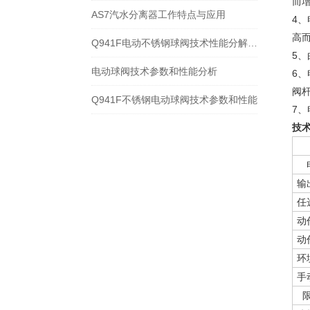
而
AS7汽水分离器工作特点与应用
4
高
Q941F电动不锈钢球阀技术性能分解与应用安装
5
电动球阀技术参数和性能分析
6
阀
Q941F不锈钢电动球阀技术参数和性能
7
技
输
任
动
动
环
手