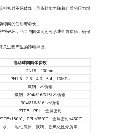
填料密封不易破坏，且密封能力随着介质的压力增
动球阀的使用寿命长。
密封破坏，凸阶与阀体间还可形成金属接触，确保
开关过程产生的静电导出。
电动球阀阀体参数
DN15～200mm
PN1.6、2.5、4.0、6.4、10MPa
碳钢、不锈钢
碳钢、304/316/316L不锈钢
304/316/316L不锈钢
PTFE、PPL、金属密封
PTFE≤180℃、PPL≤350℃、金属密封≤450℃
水、、粘性流体、浆料、强氧化性介质等