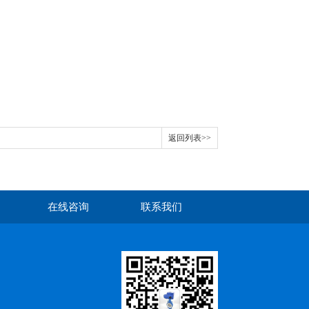
返回列表>>
在线咨询
联系我们