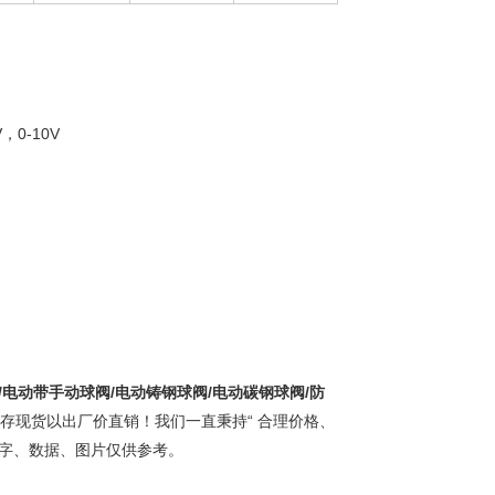
，0-10V
/电动带手动球阀/电动铸钢球阀/电动碳钢球阀/防
存现货以出厂价直销！我们一直秉持“ 合理价格、
文字、数据、图片仅供参考。