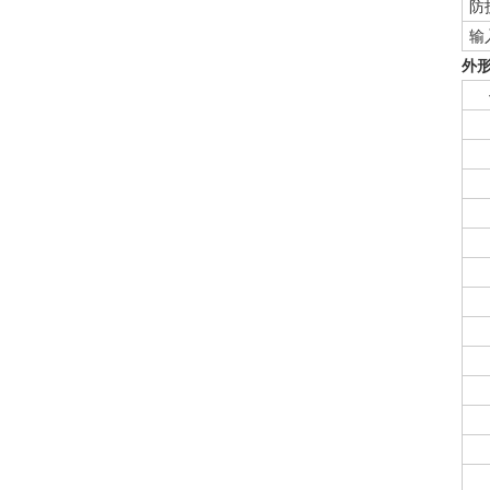
防
输
外