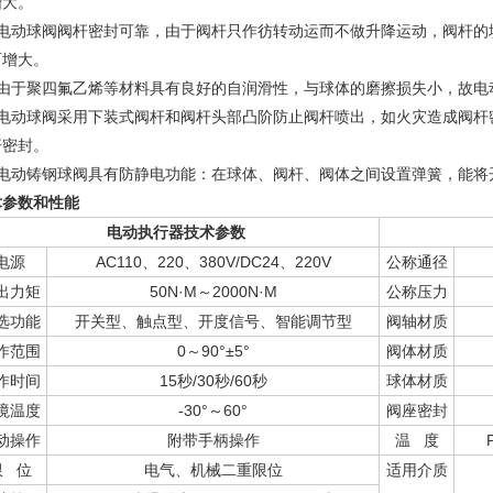
增大。
、电动球阀阀杆密封可靠，由于阀杆只作彷转动运而不做升降运动，阀杆的
而增大。
、由于聚四氟乙烯等材料具有良好的自润滑性，与球体的磨擦损失小，故电
、电动球阀采用下装式阀杆和阀杆头部凸阶防止阀杆喷出，如火灾造成阀杆
杆密封。
、电动铸钢球阀具有防静电功能：在球体、阀杆、阀体之间设置弹簧，能将
术参数和性能
电动执行器技术参数
电源
AC110、220、380V/DC24、220V
公称通径
出力矩
50N·M～2000N·M
公称压力
选功能
开关型、触点型、开度信号、智能调节型
阀轴材质
作范围
0～90°±5°
阀体材质
作时间
15秒/30秒/60秒
球体材质
境温度
-30°～60°
阀座密封
动操作
附带手柄操作
温 度
限 位
电气、机械二重限位
适用介质