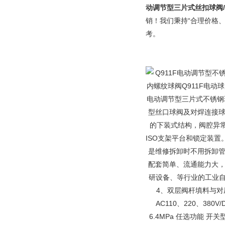
动调节型三片式丝扣球阀
销！我们秉持“合理价格
考。