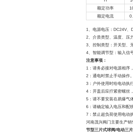
H
1
额定功率
1
额定电流
0
1、电源电压：DC24V、DC
2、介质类型、温度、压
3、控制类型：开关型、
4、智能调节型：输入信号4-2
注意事项：
1：请务必接对电源相序
2：通电时禁止手动操作
3：户外使用时给电动执
4：开盖后应拧紧密螺丝
5：请不要安装在易爆气
6：请确定输入电压和配
7：禁止超负荷使用电动
河南茂兴阀门主要生产销
节型三片式球阀/电动三片