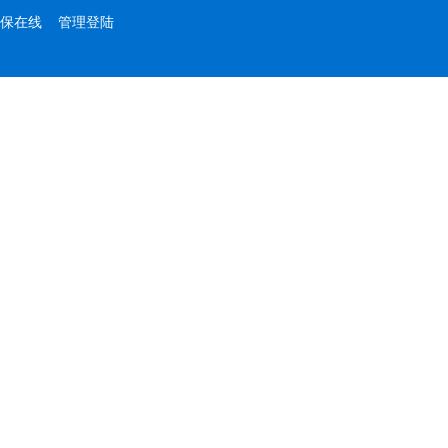
保在线
管理登陆