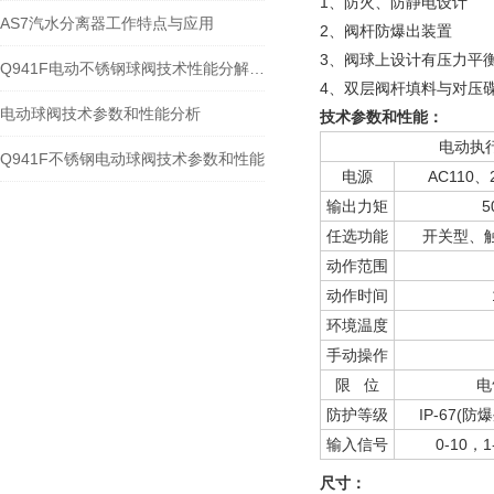
1、防火、防静电设计
AS7汽水分离器工作特点与应用
2、阀杆防爆出装置
3、阀球上设计有压力平
Q941F电动不锈钢球阀技术性能分解与应用安装
4、双层阀杆填料与对压
电动球阀技术参数和性能分析
技术参数和性能：
电动执
Q941F不锈钢电动球阀技术参数和性能
电源
AC110、
输出力矩
5
任选功能
开关型、
动作范围
动作时间
环境温度
手动操作
限 位
电
防护等级
IP-67(防爆
输入信号
0-10，1
尺寸：