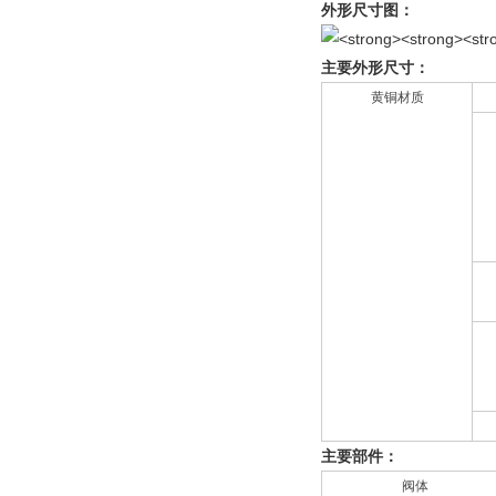
外形尺寸图：
主要外形尺寸：
黄铜材质
主要部件：
阀体