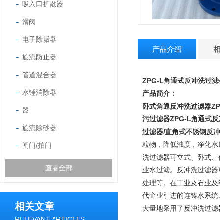
吸入口扩散器
滑阀
电子除垢器
产品介绍
旋流防止器
管道混合器
ZPG-L角通式反冲洗过滤
水锤消除器
产品简介：
卧式角通反冲洗过滤器
Z
器
污过滤器ZPG-L角通式
旋流除砂器
过滤器/直角式不锈钢反
粒物，降低浊度，净化水
闸门/拍门
洗过滤器可立式、卧式、
查看全部
业水过滤。反冲洗过滤器
处理等。在工业及石业及
代企业引进的连铸水系统
相关文章
大量地采用了反冲洗过滤
RELEVANT ARTICLES