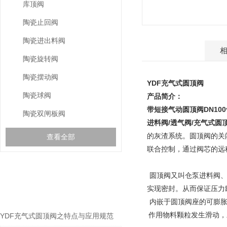
库顶阀
陶瓷止回阀
陶瓷进出料阀
产品介绍
陶瓷旋转阀
陶瓷摆动阀
YDF充气式圆顶阀
陶瓷球阀
产品简介：
带短接气动圆顶阀
DN10
陶瓷双闸板阀
进料阀/透气阀/充气式圆
的灰渣系统。圆顶阀的关
查看全部
联合控制，通过阀芯的远
相关文章
圆顶阀又叫仓泵进料阀
实现密封。从而保证压力
RELEVANT ARTICLES
内嵌于圆顶阀座的可膨
作用物料颗粒发生滑动，
YDF充气式圆顶阀之特点与应用规范