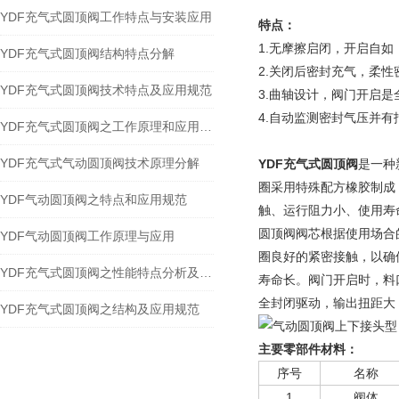
YDF充气式圆顶阀工作特点与安装应用
特点：
1.无摩擦启闭，开启自
YDF充气式圆顶阀结构特点分解
2.关闭后密封充气，柔
YDF充气式圆顶阀技术特点及应用规范
3.曲轴设计，阀门开启
4.自动监测密封气压并
YDF充气式圆顶阀之工作原理和应用安装
YDF充气式气动圆顶阀技术原理分解
YDF
充气式
圆顶阀
是一种
圈采用特殊配方橡胶制成
YDF气动圆顶阀之特点和应用规范
触、运行阻力小、使用寿
圆顶阀阀芯根据使用场合
YDF气动圆顶阀工作原理与应用
圈良好的紧密接触，以确
YDF充气式圆顶阀之性能特点分析及应用
寿命长。阀门开启时，料
全封闭驱动，输出扭距大
YDF充气式圆顶阀之结构及应用规范
主要零部件材料：
序号
名称
1
阀体