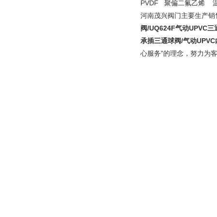
PVDF 聚偏二氟乙烯 温
河南茂兴阀门主要生产销
阀/UQ624F气动UPV
承插三通球阀/气动UPV
心服务”的理念，努力为