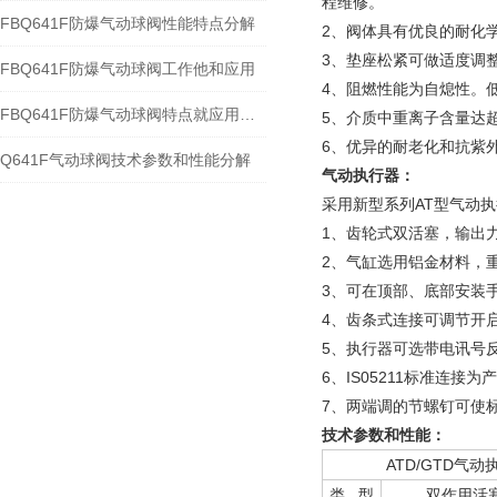
程维修。
FBQ641F防爆气动球阀性能特点分解
2、阀体具有优良的耐化学
3、垫座松紧可做适度调
FBQ641F防爆气动球阀工作他和应用
4、阻燃性能为自熄性。低
FBQ641F防爆气动球阀特点就应用规范
5、介质中重离子含量达
6、优异的耐老化和抗紫
Q641F气动球阀技术参数和性能分解
气动执行器：
采用新型系列AT型气动
1、齿轮式双活塞，输出
2、气缸选用铝金材料，
3、可在顶部、底部安装
4、齿条式连接可调节开
5、执行器可选带电讯号
6、IS05211标准连接
7、两端调的节螺钉可使标
技术参数和性能：
ATD/GTD气
类 型
双作用活