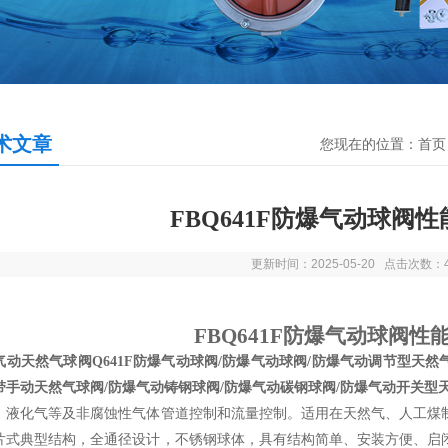
术文章
您现在的位置：
首页
FBQ641F防爆气动球阀
更新时间：2025-05-20 点击次数：
FBQ641F防爆气动球阀性
气动天然气球阀
Q641F防爆气动球阀/防爆气动球阀/防爆气动调节型天然
带手动天然气球阀/防爆气动铸钢球阀/防爆气动碳钢球阀/防爆气动开关型
、液化气等及非腐蚀性气体管道控制和流量控制。适用在天然气、人工煤
片式典型结构，全通径设计，不锈钢球体，具有结构简单、安装方便、启