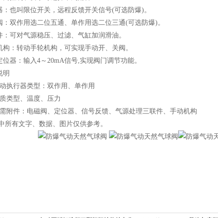
器：也叫限位开关，远程反馈开关信号(可选防爆)。
阀：双作用选二位五通、单作用选二位三通(可选防爆)。
件：可对气源稳压、过滤、气缸加润滑油。
机构：转动手轮机构，可实现手动开、关阀。
定位器：输入4～20mA信号,实现阀门调节功能。
说明
气动执行器类型：双作用、单作用
介质类型、温度、压力
所需附件：电磁阀、定位器、信号反馈、气源处理三联件、手动机构
中所有文字、数据、图片仅供参考。