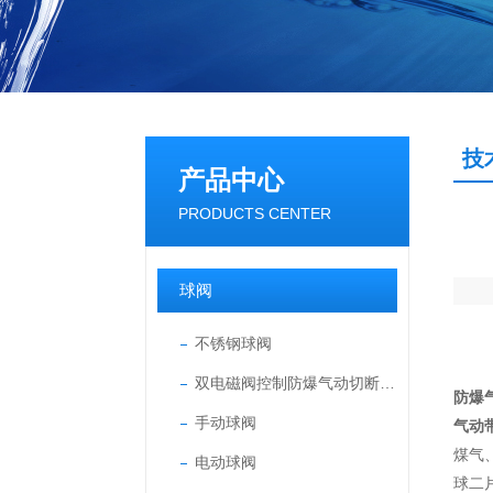
技
产品中心
PRODUCTS CENTER
球阀
不锈钢球阀
双电磁阀控制防爆气动切断球阀
防爆
手动球阀
气动
煤气
电动球阀
球二