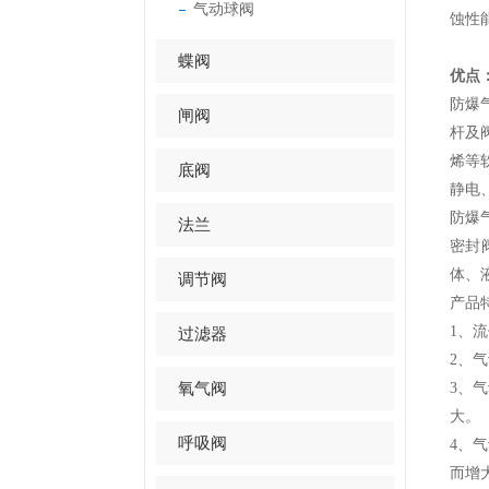
气动球阀
蚀性
蝶阀
优点
防爆
闸阀
杆及
烯等
底阀
静电
防爆
法兰
密封
体、
调节阀
产品
1、
过滤器
2、
氧气阀
3、
大。
呼吸阀
4、
而增