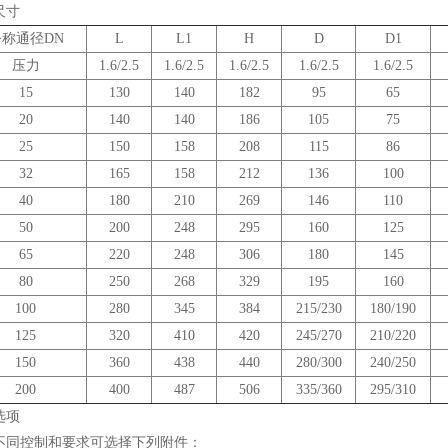
尺寸
公称通径DN
L
L1
H
D
D1
压力
1.6/2.5
1.6/2.5
1.6/2.5
1.6/2.5
1.6/2.5
15
130
140
182
95
65
20
140
140
186
105
75
25
150
158
208
115
86
32
165
158
212
136
100
40
180
210
269
146
110
50
200
248
295
160
125
65
220
248
306
180
145
80
250
268
329
195
160
100
280
345
384
215/230
180/190
125
320
410
420
245/270
210/220
150
360
438
440
280/300
240/250
200
400
487
506
335/360
295/310
选项
不同控制和要求可选择下列附件：