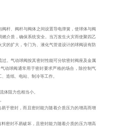
与阀杆、阀杆与阀体之间设置导电弹簧，使球体与阀
易燃介质，确保系统安全。当万发生火灾而使聚四乙
火灾的扩大，专门为、液化气管道设计的球阀设有防
流过。气动球阀按其密封性能可分软密封阀座及金属
场合。气动球阀通常用于密封要求严格的场合，除控制气
工、造纸、电站、制冷等工作。
其流体阻力也相当小。
。
构易于密封，而且密封能力随着介质压力的增高而增
填料密封不易破坏，且密封能力随着介质的压力增高