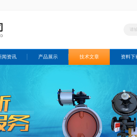
新闻资讯
产品展示
技术文章
资料下