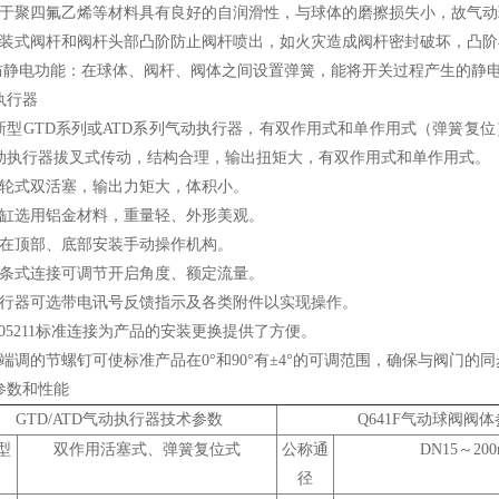
由于聚四氟乙烯等材料具有良好的自润滑性，与球体的磨擦损失小，故气
下装式阀杆和阀杆头部凸阶防止阀杆喷出，如火灾造成阀杆密封破坏，凸
 防静电功能：在球体、阀杆、阀体之间设置弹簧，能将开关过程产生的静
执行器
新型GTD系列或ATD系列气动执行器，有双作用式和单作用式（弹簧复
动执行器拔叉式传动，结构合理，输出扭矩大，有双作用式和单作用式。
齿轮式双活塞，输出力矩大，体积小。
气缸选用铝金材料，重量轻、外形美观。
可在顶部、底部安装手动操作机构。
齿条式连接可调节开启角度、额定流量。
执行器可选带电讯号反馈指示及各类附件以实现操作。
S05211标准连接为产品的安装更换提供了方便。
两端调的节螺钉可使标准产品在0°和90°有±4°的可调范围，确保与阀门的
参数和性能
GTD/ATD气动执行器技术参数
Q641F气动球阀阀
型
双作用活塞式、弹簧复位式
公称通
DN15～20
径