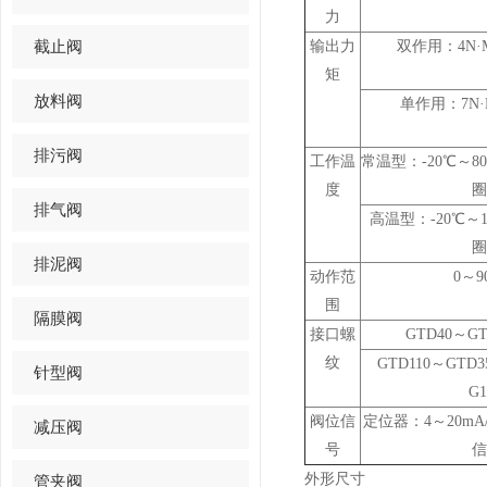
力
截止阀
输出力
双作用：4N·M
矩
放料阀
单作用：7N·M
排污阀
工作温
常温型：-20℃～80
度
圈
排气阀
高温型：-20℃～
圈
排泥阀
动作范
0～90
围
隔膜阀
接口螺
GTD40～GT
纹
GTD110～GTD3
针型阀
G1
阀位信
定位器：4～20m
减压阀
号
信
外形尺寸
管夹阀