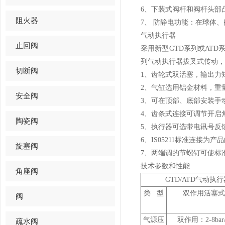
6、下装式阀杆和阀杆头部
阻火器
7、 防静电功能：在球体
气动执行器
止回阀
采用新型GTD系列或AT
列气动执行器拔叉式传动，
切断阀
1、齿轮式双活塞，输出力
2、气缸选用铝金材料，重
安全阀
3、可在顶部、底部安装手
4、齿条式连接可调节开启
陶瓷阀
5、执行器可选带电讯号反
6、IS05211标准连接为
旋塞阀
7、两端调的节螺钉可使标准
技术参数和性能
角座阀
GTD/ATD气动执
类 型
双作用活塞式
阀
气源压
双作用：2-8bar
疏水阀