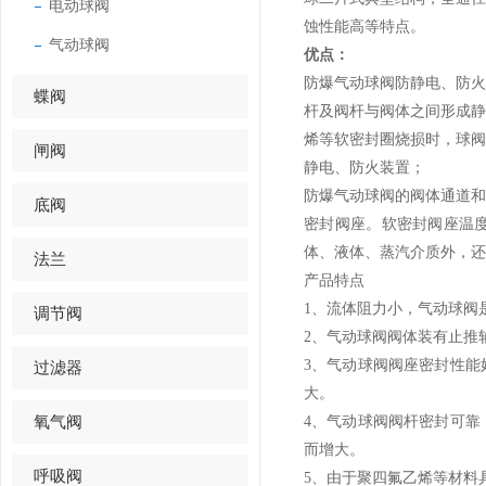
电动球阀
蚀性能高等特点。
气动球阀
优点：
防爆气动球阀防静电、防
蝶阀
杆及阀杆与阀体之间形成
烯等软密封圈烧损时，球
闸阀
静电、防火装置；
防爆气动球阀的阀体通道
底阀
密封阀座。软密封阀座温度
体、液体、蒸汽介质外，还
法兰
产品特点
1、流体阻力小，气动球阀
调节阀
2、气动球阀阀体装有止推
3、气动球阀阀座密封性
过滤器
大。
氧气阀
4、气动球阀阀杆密封可
而增大。
呼吸阀
5、由于聚四氟乙烯等材料