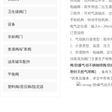
回讯器：也叫限位开关，远
电磁阀：双作用选二位五通
卫生级阀门
三联件：可对气源稳压、过
手轮机构：转动手轮机构，
设备
电气定位器：输入4～20m
订货说明
非标阀门
1、气动执行器类型：双作
2、介质类型、温度、压力
浆液阀/矿浆阀
3、所需附件：电磁阀、定
河南茂兴阀门主要生产销
油库罐车配件
阀/防爆气动不锈钢球阀/
密封天然气球阀
】，备有大
平衡阀
*的售后服务。本文中所有
塑料阀/背压阀/阻尼器