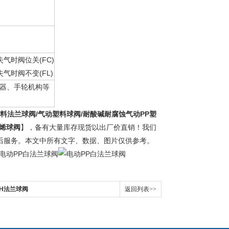
失气时阀位关(FC)
失气时阀不变(FL)
器、手轮机构等
丙烯塑料法兰球阀/气动塑料球阀/耐酸碱耐腐蚀气动PP塑
丙烯球阀
】，备有大量库存现货以出厂价直销！我们
售后服务。本文中所有文字、数据、图片仅供参考。
PPH法兰球阀
返回列表>>