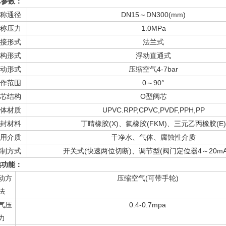
术参数：
称通径
DN15～DN300(mm)
称压力
1.0MPa
接形式
法兰式
构形式
浮动直通式
动形式
压缩空气4-7bar
作范围
0～90°
芯结构
O型阀芯
体材质
UPVC.RPP,CPVC,PVDF,PPH,PP
封材料
丁晴橡胶(X)、氟橡胶(FKM)、三元乙丙橡胶(E)
用介质
干净水、气体、腐蚀性介质
制方式
开关式(快速两位切断)、调节型(阀门定位器4～20mA
选功能：
动方
压缩空气(可带手轮)
法
气压
0.4-0.7mpa
力