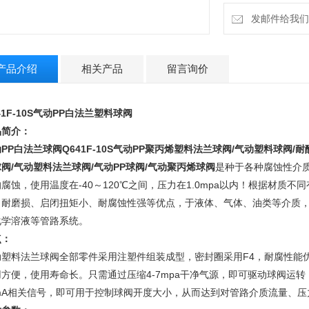
发邮件给我们：m
产品介绍
相关产品
留言询价
41F-10S气动PP白法兰塑料球阀
品简介：
PP白法兰球阀
Q641F-10S气动PP聚丙烯塑料法兰球阀/气动塑料球阀
阀/气动塑料法兰球阀/气动PP球阀/气动聚丙烯球阀
是种于各种腐蚀性介
腐蚀，使用温度在-40～120℃之间，压力在1.0mpa以内！根据材质不同
、耐磨损、启闭扭矩小、耐腐蚀性强等优点，于液体、气体、油类等介质
化学溶液等管路系统。
点：
动塑料法兰球阀全部零件采用注塑件组装成型，密封圈采用F4，耐腐性能
用方便，使用寿命长。只需通过压缩4-7mpa干净气源，即可驱动球阀运转
0mA相关信号，即可用于控制球阀开度大小，从而达到对管路介质流量、压